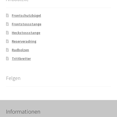
Frontschutzbügel
Frontstossstange
Heckstossstange
Reserveradring
Radbolzen
Trittbretter
Felgen
Informationen