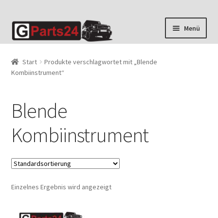
Zur
Zum
Menü
Navigation
Inhalt
springen
springen
Start
Produkte verschlagwortet mit „Blende
Kombiinstrument“
Blende
Kombiinstrument
Einzelnes Ergebnis wird angezeigt