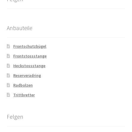
Anbauteile
Frontschutzbügel
Frontstossstange
Heckstossstange
Reserveradring
Radbolzen
Trittbretter
Felgen