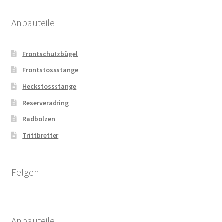
Anbauteile
Frontschutzbügel
Frontstossstange
Heckstossstange
Reserveradring
Radbolzen
Trittbretter
Felgen
Anbauteile