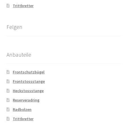
Trittbretter
Felgen
Anbauteile
Frontschutzbügel
Frontstossstange
Heckstossstange
Reserveradring
Radbolzen
Trittbretter