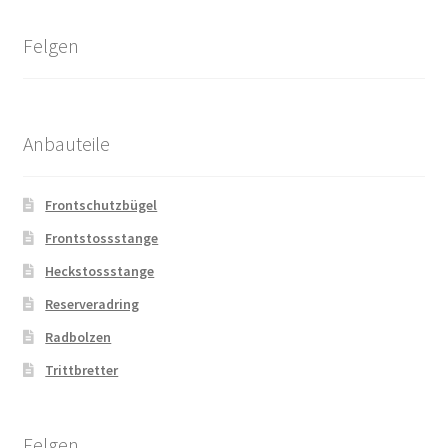
Felgen
Anbauteile
Frontschutzbügel
Frontstossstange
Heckstossstange
Reserveradring
Radbolzen
Trittbretter
Felgen