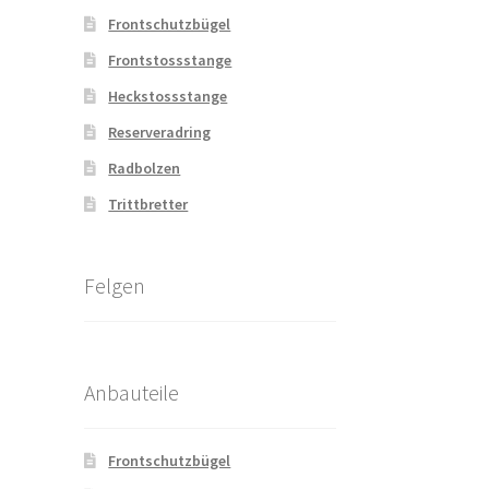
Frontschutzbügel
Frontstossstange
Heckstossstange
Reserveradring
Radbolzen
Trittbretter
Felgen
Anbauteile
Frontschutzbügel