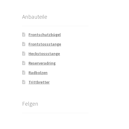
Anbauteile
Frontschutzbügel
Frontstossstange
Heckstossstange
Reserveradring
Radbolzen
Trittbretter
Felgen