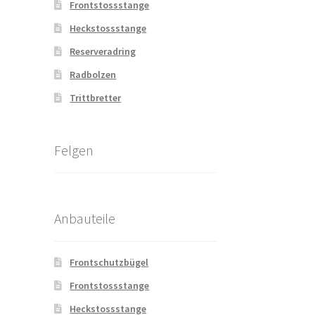
Frontstossstange
Heckstossstange
Reserveradring
Radbolzen
Trittbretter
Felgen
Anbauteile
Frontschutzbügel
Frontstossstange
Heckstossstange