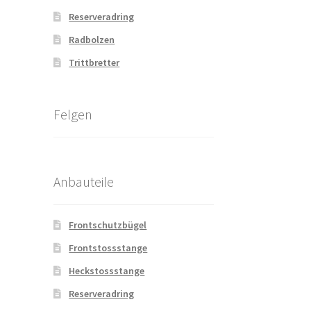
Reserveradring
Radbolzen
Trittbretter
Felgen
Anbauteile
Frontschutzbügel
Frontstossstange
Heckstossstange
Reserveradring