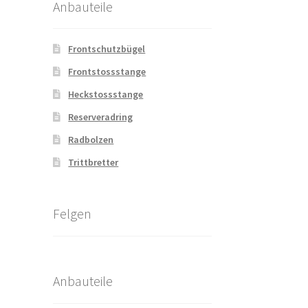
Anbauteile
Frontschutzbügel
Frontstossstange
Heckstossstange
Reserveradring
Radbolzen
Trittbretter
Felgen
Anbauteile