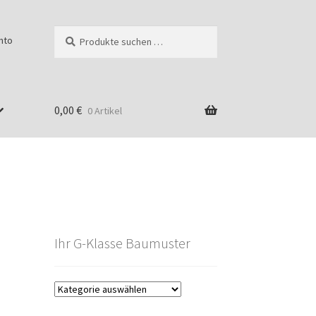
Suchen
Suchen
nto
nach:
0,00
€
0 Artikel
Ihr G-Klasse Baumuster
g