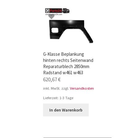
TOP-Seller: G-Klasse Trittbretter schwarz f
Impressum
G-Klasse Beplankung
hinten rechts Seitenwand
Reparaturblech 2850mm
Radstand w461 w463
620,67
€
inkl. MwSt.
zzgl.
Versandkosten
Lieferzeit:
1-3 Tage
In den Warenkorb