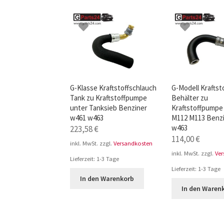
TOP-Seller: G-Klasse Trittbretter schwarz f
Impressum
G-Klasse Kraftstoffschlauch
G-Modell Kraftst
Tank zu Kraftstoffpumpe
Behälter zu
unter Tanksieb Benziner
Kraftstoffpumpe
w461 w463
M112 M113 Benz
w463
223,58
€
114,00
€
inkl. MwSt.
zzgl.
Versandkosten
inkl. MwSt.
zzgl.
Ve
Lieferzeit:
1-3 Tage
Lieferzeit:
1-3 Tage
In den Warenkorb
In den Waren