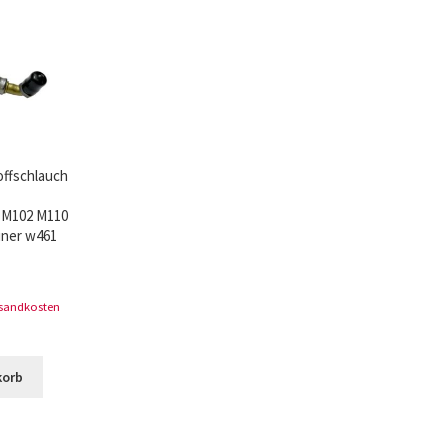
ür den w463
AGB – Allgemeine Geschäftsbedingungen
AGB Design
offschlauch
 M102 M110
iner w461
rsandkosten
korb