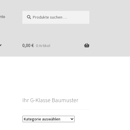
Suchen
Suchen
nto
nach:
0,00
€
0 Artikel
Ihr G-Klasse Baumuster
g