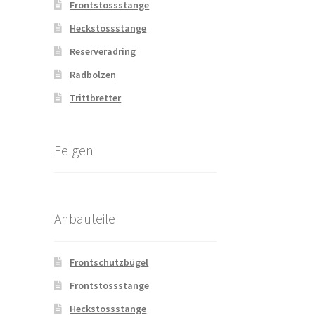
Frontstossstange
Heckstossstange
Reserveradring
Radbolzen
Trittbretter
Felgen
Anbauteile
Frontschutzbügel
Frontstossstange
Heckstossstange