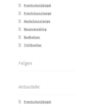
Frontschutzbügel
Frontstossstange
Heckstossstange
Reserveradring
Radbolzen
Trittbretter
Felgen
Anbauteile
Frontschutzbügel