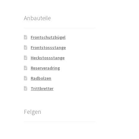
Anbauteile
Frontschutzbügel
Frontstossstange
Heckstossstange
Reserveradring
Radbolzen
Trittbretter
Felgen