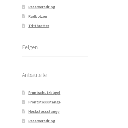
Reserveradring
Radbolzen
Trittbretter
Felgen
Anbauteile
Frontschutzbügel
Frontstossstange
Heckstossstange
Reserveradring