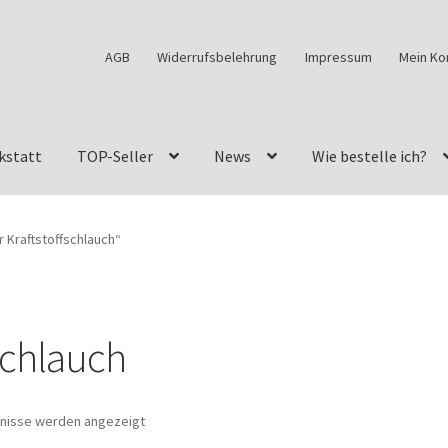
AGB
Widerrufsbelehrung
Impressum
Mein Ko
kstatt
TOP-Seller
News
Wie bestelle ich?
w460
G-Klasse Fahrzeuge im Überblick
G-Klasse Shop
 Kraftstoffschlauch“
s
G-Klasse w463 AMG Felgen
G-Klasse w463 Felgen
des Geländewagen von GParts24
Mein Konto
Meine Merkliste
schlauch
a Felge ist für mein G-Modell 2018 verfügbar
Widerrufsbelehrun
bnisse werden angezeigt
kstatt: Restore – Tune – Drive