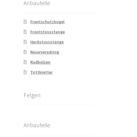
Anbauteile
Frontschutzbügel
Frontstossstange
Heckstossstange
Reserveradring
Radbolzen
Trittbretter
Felgen
Anbauteile