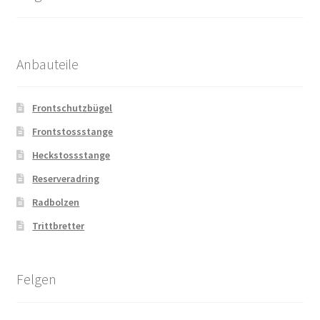
Anbauteile
Frontschutzbügel
Frontstossstange
Heckstossstange
Reserveradring
Radbolzen
Trittbretter
Felgen