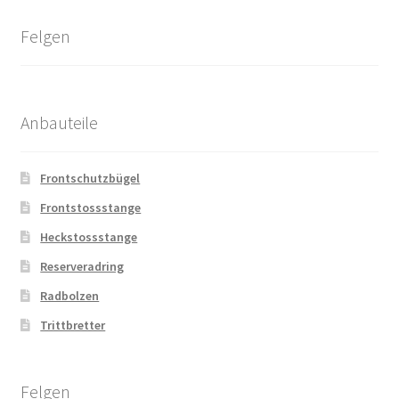
Felgen
Anbauteile
Frontschutzbügel
Frontstossstange
Heckstossstange
Reserveradring
Radbolzen
Trittbretter
Felgen