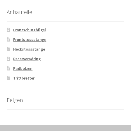
Anbauteile
Frontschutzbügel
Frontstossstange
Heckstossstange
Reserveradring
Radbolzen
Trittbretter
Felgen