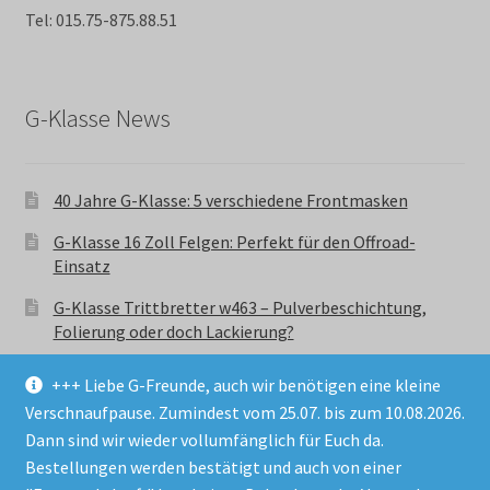
Tel: 015.75-875.88.51
G-Klasse News
40 Jahre G-Klasse: 5 verschiedene Frontmasken
G-Klasse 16 Zoll Felgen: Perfekt für den Offroad-
Einsatz
G-Klasse Trittbretter w463 – Pulverbeschichtung,
Folierung oder doch Lackierung?
+++ Liebe G-Freunde, auch wir benötigen eine kleine
Verschnaufpause. Zumindest vom 25.07. bis zum 10.08.2026.
Dann sind wir wieder vollumfänglich für Euch da.
Bestellungen werden bestätigt und auch von einer
© GParts24 - G-Klasse w463 Trittbretter, Felgen,