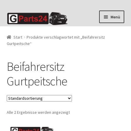
Zur
Zum
Menü
Navigation
Inhalt
springen
springen
Start
Produkte verschlagwortet mit „Beifahrersitz
Gurtpeitsche“
Beifahrersitz
Gurtpeitsche
Alle 2 Ergebnisse werden angezeigt