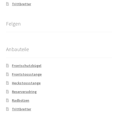
Trittbretter
Felgen
Anbauteile
Frontschutzbügel
Frontstossstange
Heckstossstange
Reserveradring
Radbolzen
Trittbretter