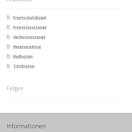
Frontschutzbügel
Frontstossstange
Heckstossstange
Reserveradring
Radbolzen
Trittbretter
Felgen
Informationen