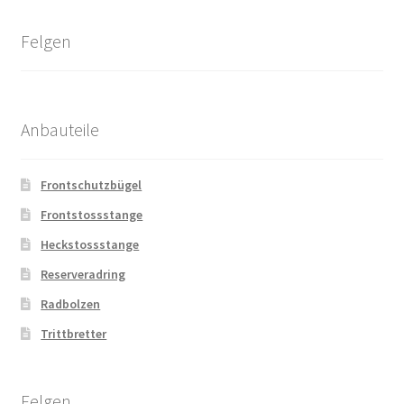
Felgen
Anbauteile
Frontschutzbügel
Frontstossstange
Heckstossstange
Reserveradring
Radbolzen
Trittbretter
Felgen