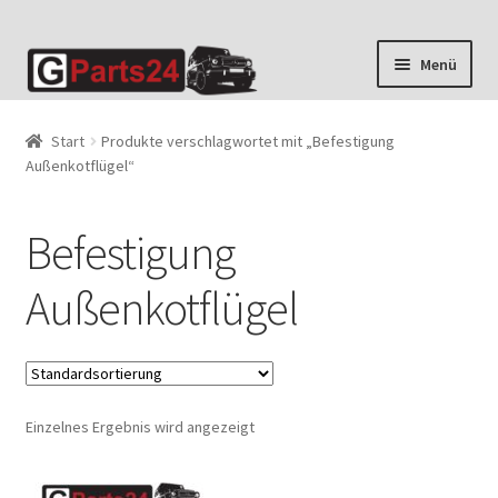
Zur
Zum
Menü
Navigation
Inhalt
springen
springen
Start
Produkte verschlagwortet mit „Befestigung
Außenkotflügel“
Befestigung
Außenkotflügel
Einzelnes Ergebnis wird angezeigt