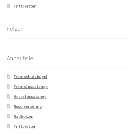
Trittbretter
Felgen
Anbauteile
Frontschutzbügel
Frontstossstange
Heckstossstange
Reserveradring
Radbolzen
Trittbretter