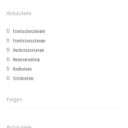
Anbauteile
Frontschutzbügel
Frontstossstange
Heckstossstange
Reserveradring
Radbolzen
Trittbretter
Felgen
Anbauteile