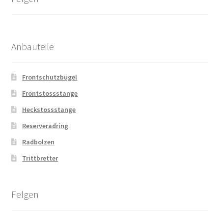
Anbauteile
Frontschutzbügel
Frontstossstange
Heckstossstange
Reserveradring
Radbolzen
Trittbretter
Felgen