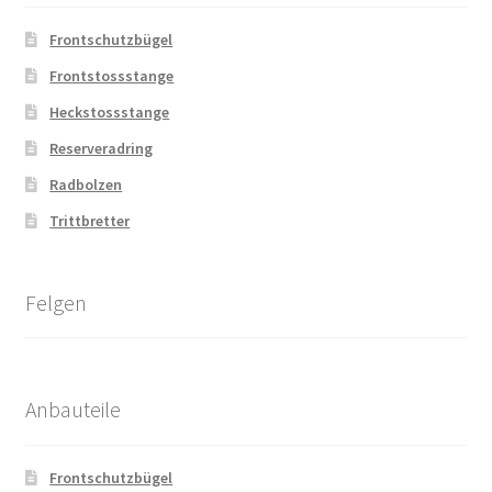
Frontschutzbügel
Frontstossstange
Heckstossstange
Reserveradring
Radbolzen
Trittbretter
Felgen
Anbauteile
Frontschutzbügel