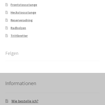
Frontstossstange
Heckstossstange
Reserveradring
Radbolzen
Trittbretter
Felgen
Informationen
Wie bestelle ich?