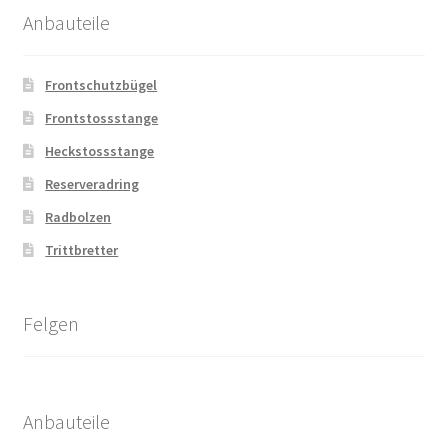
Anbauteile
Frontschutzbügel
Frontstossstange
Heckstossstange
Reserveradring
Radbolzen
Trittbretter
Felgen
Anbauteile