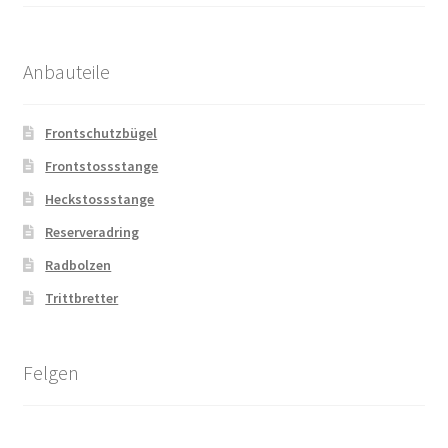
Anbauteile
Frontschutzbügel
Frontstossstange
Heckstossstange
Reserveradring
Radbolzen
Trittbretter
Felgen