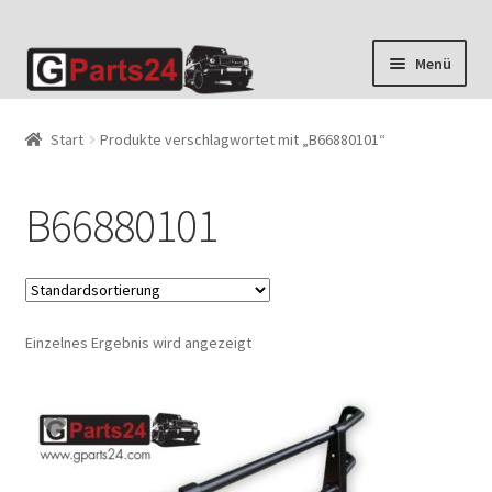
Zur
Zum
Menü
Navigation
Inhalt
springen
springen
Start
Produkte verschlagwortet mit „B66880101“
B66880101
Einzelnes Ergebnis wird angezeigt