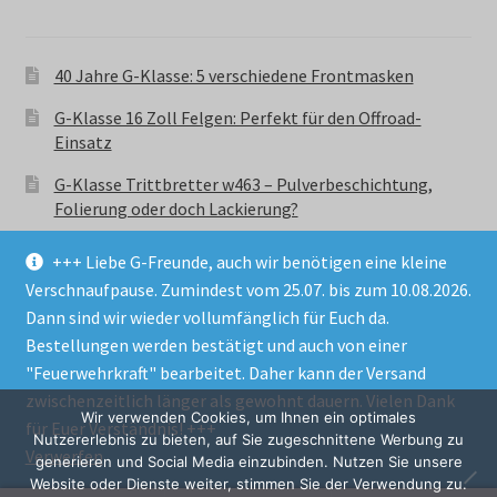
40 Jahre G-Klasse: 5 verschiedene Frontmasken
G-Klasse 16 Zoll Felgen: Perfekt für den Offroad-
Einsatz
G-Klasse Trittbretter w463 – Pulverbeschichtung,
Folierung oder doch Lackierung?
+++ Liebe G-Freunde, auch wir benötigen eine kleine
Verschnaufpause. Zumindest vom 25.07. bis zum 10.08.2026.
Dann sind wir wieder vollumfänglich für Euch da.
Bestellungen werden bestätigt und auch von einer
© GParts24 - G-Klasse w463 Trittbretter, Felgen,
"Feuerwehrkraft" bearbeitet. Daher kann der Versand
Ersatzteile & Zubebehör.
zwischenzeitlich länger als gewohnt dauern. Vielen Dank
Datenschutzerklärung
Wir verwenden Cookies, um Ihnen ein optimales
für Euer Verständnis! +++
Nutzererlebnis zu bieten, auf Sie zugeschnittene Werbung zu
Verwerfen
Alle Preise inkl. der gesetzlichen MwSt.
generieren und Social Media einzubinden. Nutzen Sie unsere
Website oder Dienste weiter, stimmen Sie der Verwendung zu.