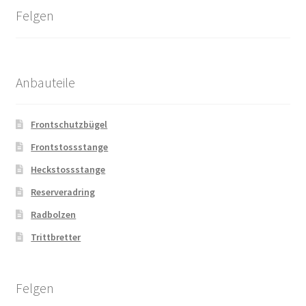
Felgen
Anbauteile
Frontschutzbügel
Frontstossstange
Heckstossstange
Reserveradring
Radbolzen
Trittbretter
Felgen