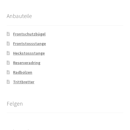
Anbauteile
Frontschutzbügel
Frontstossstange
Heckstossstange
Reserveradring
Radbolzen
Trittbretter
Felgen