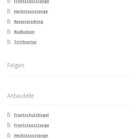
Frontstossstange
Heckstossstange
Reserveradring
Radbolzen
Trittbretter
Felgen
Anbauteile
Frontschutzbügel
Frontstossstange
Heckstossstange