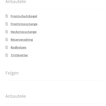
Anbauteile
Frontschutzbügel
Frontstossstange
Heckstossstange
Reserveradring
Radbolzen
Trittbretter
Felgen
Anbauteile