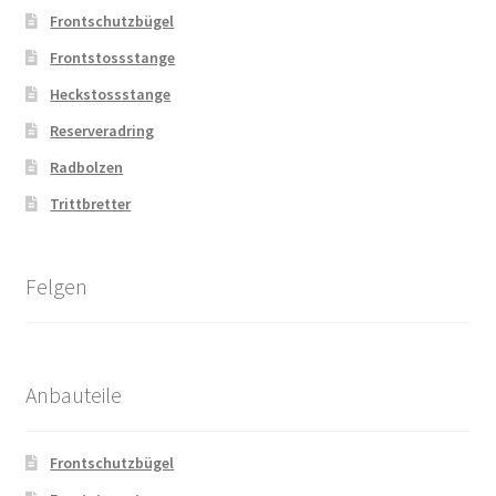
Frontschutzbügel
Frontstossstange
Heckstossstange
Reserveradring
Radbolzen
Trittbretter
Felgen
Anbauteile
Frontschutzbügel