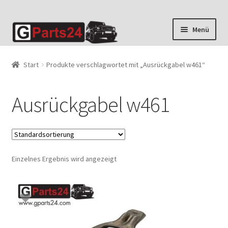
Zur
Zum
Menü
Navigation
Inhalt
springen
springen
Start
Produkte verschlagwortet mit „Ausrückgabel w461“
Ausrückgabel w461
Einzelnes Ergebnis wird angezeigt