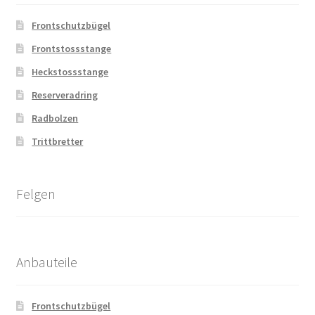
Frontschutzbügel
Frontstossstange
Heckstossstange
Reserveradring
Radbolzen
Trittbretter
Felgen
Anbauteile
Frontschutzbügel