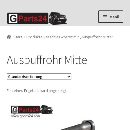
Zur
Zum
Menü
Navigation
Inhalt
springen
springen
Start
Produkte verschlagwortet mit „Auspuffrohr Mitte“
Auspuffrohr Mitte
Einzelnes Ergebnis wird angezeigt