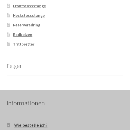
Frontstossstange
Heckstossstange
Reserveradring
Radbolzen
Trittbretter
Felgen
Informationen
Wie bestelle ich?