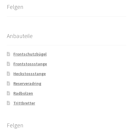
Felgen
Anbauteile
Frontschutzbügel
Frontstossstange
Heckstossstange
Reserveradring
Radbolzen
Trittbretter
Felgen