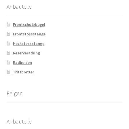
Anbauteile
Frontschutzbügel
Frontstossstange
Heckstossstange
Reserveradring
Radbolzen
Trittbretter
Felgen
Anbauteile