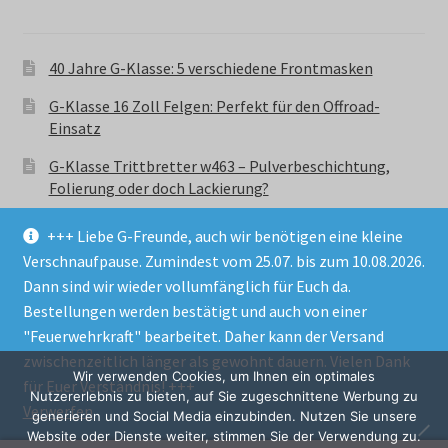
40 Jahre G-Klasse: 5 verschiedene Frontmasken
G-Klasse 16 Zoll Felgen: Perfekt für den Offroad-
Einsatz
G-Klasse Trittbretter w463 – Pulverbeschichtung,
Folierung oder doch Lackierung?
+++ Liebe G-Freunde, auch wir benötigen eine kleine
Verschnaufpause. Zumindest vom 25.07. bis zum 10.08.2026.
Dann sind wir wieder vollumfänglich für Euch da.
Bestellungen werden bestätigt und auch von einer
© GParts24 - G-Klasse w463 Trittbretter, Felgen,
"Feuerwehrkraft" bearbeitet. Daher kann der Versand
Ersatzteile & Zubebehör.
zwischenzeitlich länger als gewohnt dauern. Vielen Dank
Datenschutzerklärung
Wir verwenden Cookies, um Ihnen ein optimales
für Euer Verständnis! +++
Nutzererlebnis zu bieten, auf Sie zugeschnittene Werbung zu
Verwerfen
Alle Preise inkl. der gesetzlichen MwSt.
generieren und Social Media einzubinden. Nutzen Sie unsere
Website oder Dienste weiter, stimmen Sie der Verwendung zu.