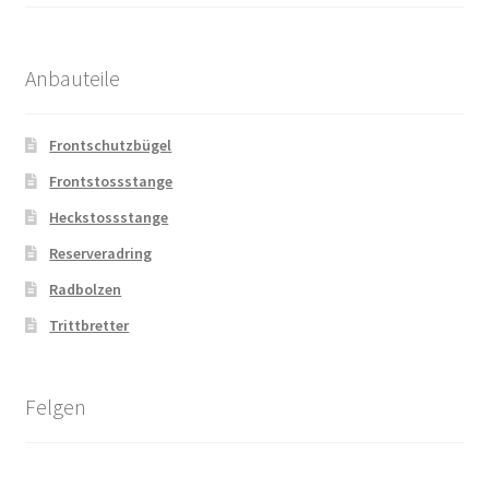
Anbauteile
Frontschutzbügel
Frontstossstange
Heckstossstange
Reserveradring
Radbolzen
Trittbretter
Felgen