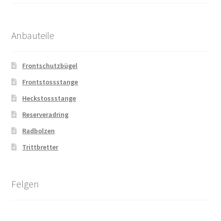
Anbauteile
Frontschutzbügel
Frontstossstange
Heckstossstange
Reserveradring
Radbolzen
Trittbretter
Felgen