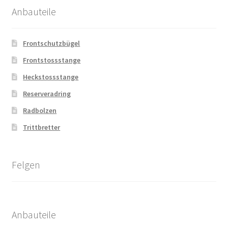
Anbauteile
Frontschutzbügel
Frontstossstange
Heckstossstange
Reserveradring
Radbolzen
Trittbretter
Felgen
Anbauteile