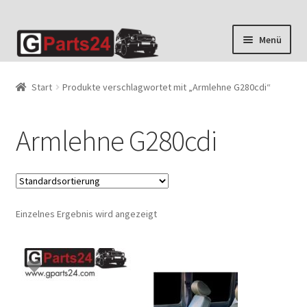
Zur
Zum
Menü
Navigation
Inhalt
springen
springen
Start
Produkte verschlagwortet mit „Armlehne G280cdi“
Armlehne G280cdi
Einzelnes Ergebnis wird angezeigt