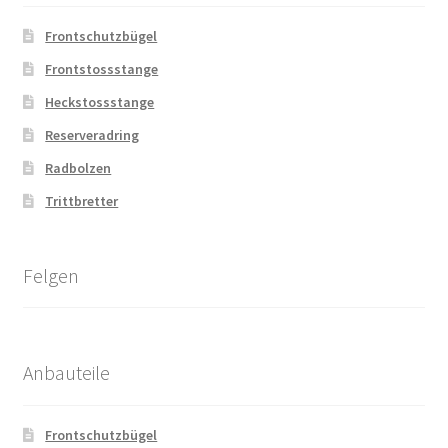
Frontschutzbügel
Frontstossstange
Heckstossstange
Reserveradring
Radbolzen
Trittbretter
Felgen
Anbauteile
Frontschutzbügel