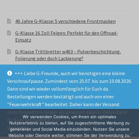
40 Jahre G-Klasse: 5 verschiedene Frontmasken
G-Klasse 16 Zoll Felgen: Perfekt für den Offroad-
Einsatz
G-Klasse Trittbretter w463 – Pulverbeschichtung,
Folierung oder doch Lackierung?
+++ Liebe G-Freunde, auch wir benötigen eine kleine
Verschnaufpause. Zumindest vom 25.07. bis zum 10.08.2026.
Dann sind wir wieder vollumfänglich für Euch da.
Bestellungen werden bestätigt und auch von einer
© GParts24 - G-Klasse w463 Trittbretter, Felgen,
"Feuerwehrkraft" bearbeitet. Daher kann der Versand
Ersatzteile & Zubebehör.
zwischenzeitlich länger als gewohnt dauern. Vielen Dank
Datenschutzerklärung
Wir verwenden Cookies, um Ihnen ein optimales
für Euer Verständnis! +++
Nutzererlebnis zu bieten, auf Sie zugeschnittene Werbung zu
Verwerfen
Alle Preise inkl. der gesetzlichen MwSt.
generieren und Social Media einzubinden. Nutzen Sie unsere
Website oder Dienste weiter, stimmen Sie der Verwendung zu.