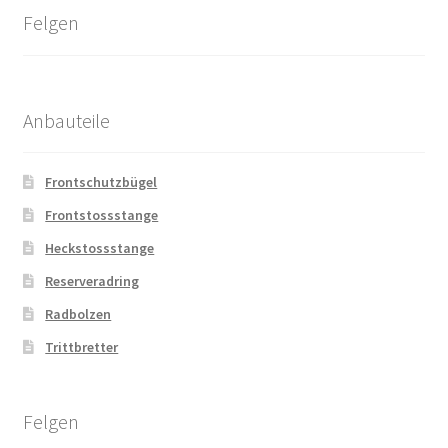
Felgen
Anbauteile
Frontschutzbügel
Frontstossstange
Heckstossstange
Reserveradring
Radbolzen
Trittbretter
Felgen