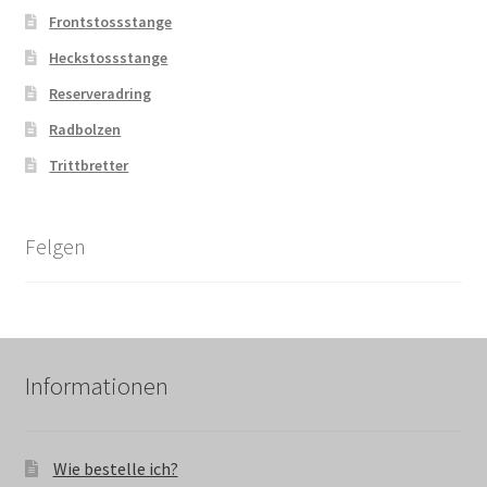
Frontstossstange
Heckstossstange
Reserveradring
Radbolzen
Trittbretter
Felgen
Informationen
Wie bestelle ich?