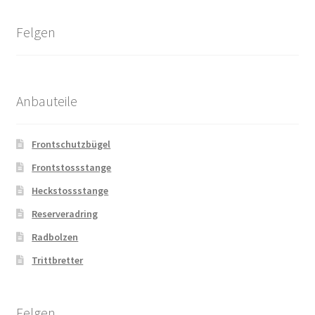
Felgen
Anbauteile
Frontschutzbügel
Frontstossstange
Heckstossstange
Reserveradring
Radbolzen
Trittbretter
Felgen