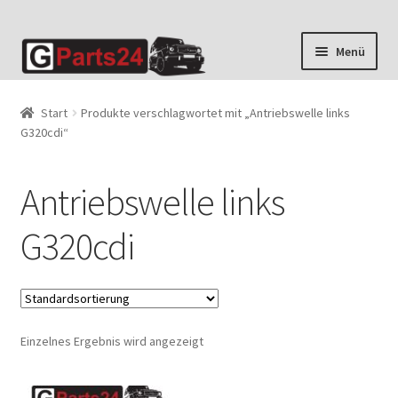
Zur
Zum
Menü
Navigation
Inhalt
springen
springen
Start
Produkte verschlagwortet mit „Antriebswelle links
G320cdi“
Antriebswelle links
G320cdi
Einzelnes Ergebnis wird angezeigt