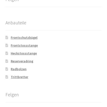
Anbauteile
Frontschutzbügel
Frontstossstange
Heckstossstange
Reserveradring
Radbolzen
Trittbretter
Felgen