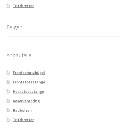
Trittbretter
Felgen
Anbauteile
Frontschutzbügel
Frontstossstange
Heckstossstange
Reserveradring
Radbolzen
Trittbretter