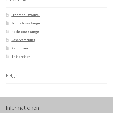
Frontschutzbügel
Frontstossstange
Heckstossstange
Reserveradring
Radbolzen
Trittbretter
Felgen
Informationen