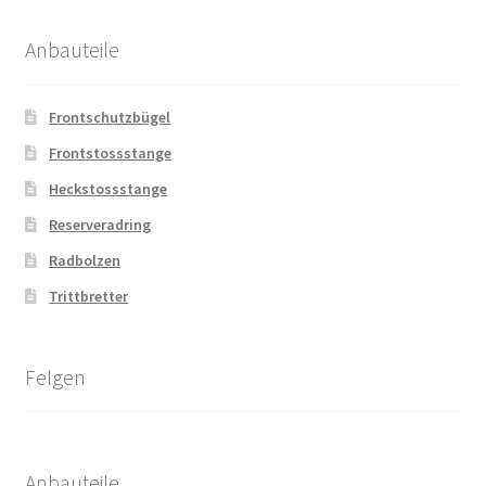
Anbauteile
Frontschutzbügel
Frontstossstange
Heckstossstange
Reserveradring
Radbolzen
Trittbretter
Felgen
Anbauteile