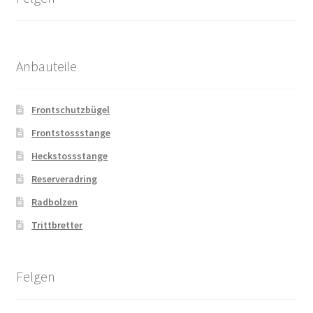
Anbauteile
Frontschutzbügel
Frontstossstange
Heckstossstange
Reserveradring
Radbolzen
Trittbretter
Felgen