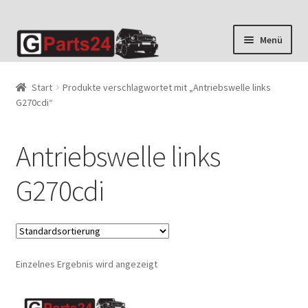
Zur
Zum
Menü
Navigation
Inhalt
springen
springen
Start
Produkte verschlagwortet mit „Antriebswelle links
G270cdi“
Antriebswelle links
G270cdi
Einzelnes Ergebnis wird angezeigt