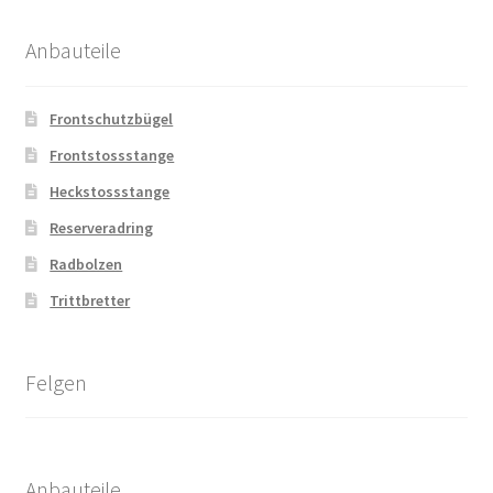
Anbauteile
Frontschutzbügel
Frontstossstange
Heckstossstange
Reserveradring
Radbolzen
Trittbretter
Felgen
Anbauteile