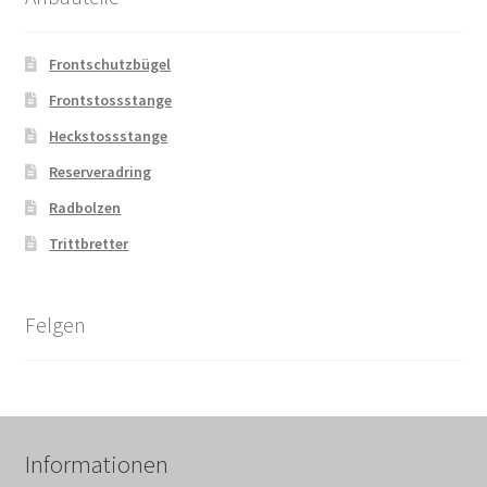
Frontschutzbügel
Frontstossstange
Heckstossstange
Reserveradring
Radbolzen
Trittbretter
Felgen
Informationen