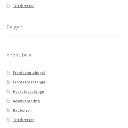
Trittbretter
Felgen
Anbauteile
Frontschutzbügel
Frontstossstange
Heckstossstange
Reserveradring
Radbolzen
Trittbretter