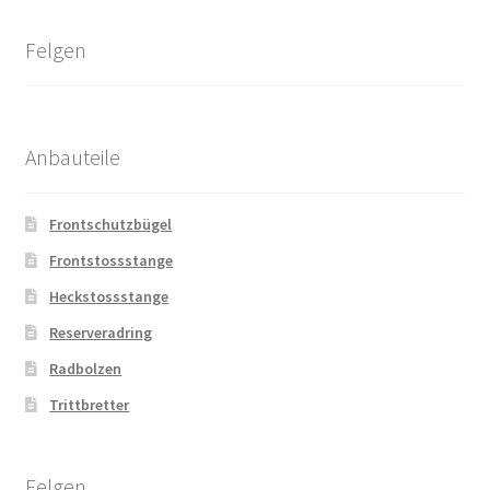
Felgen
Anbauteile
Frontschutzbügel
Frontstossstange
Heckstossstange
Reserveradring
Radbolzen
Trittbretter
Felgen