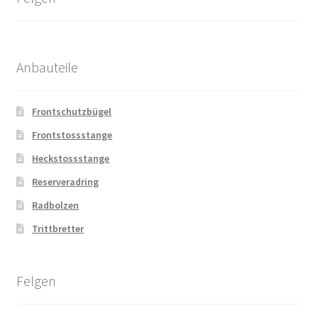
Anbauteile
Frontschutzbügel
Frontstossstange
Heckstossstange
Reserveradring
Radbolzen
Trittbretter
Felgen