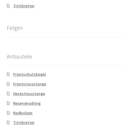
Trittbretter
Felgen
Anbauteile
Frontschutzbügel
Frontstossstange
Heckstossstange
Reserveradring
Radbolzen
Trittbretter