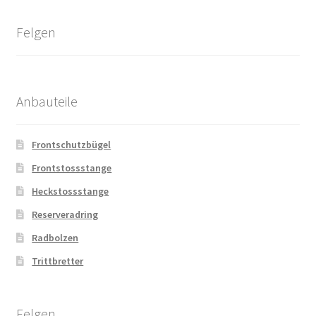
Felgen
Anbauteile
Frontschutzbügel
Frontstossstange
Heckstossstange
Reserveradring
Radbolzen
Trittbretter
Felgen