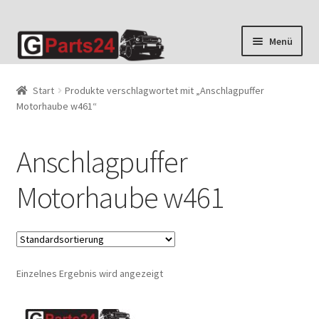
Zur
Zum
Menü
Navigation
Inhalt
springen
springen
Start
Produkte verschlagwortet mit „Anschlagpuffer
Motorhaube w461“
Anschlagpuffer
Motorhaube w461
Einzelnes Ergebnis wird angezeigt