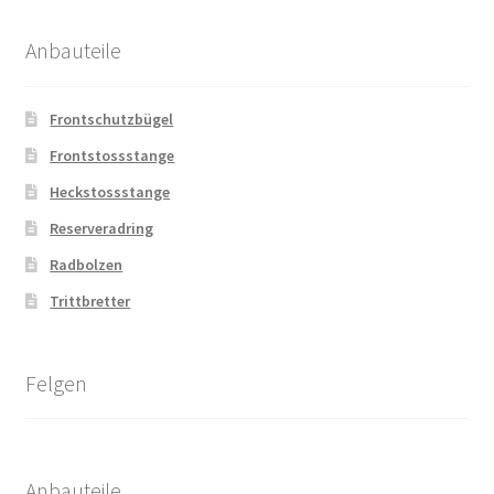
Anbauteile
Frontschutzbügel
Frontstossstange
Heckstossstange
Reserveradring
Radbolzen
Trittbretter
Felgen
Anbauteile