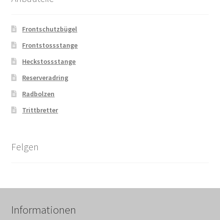
Frontschutzbügel
Frontstossstange
Heckstossstange
Reserveradring
Radbolzen
Trittbretter
Felgen
Informationen