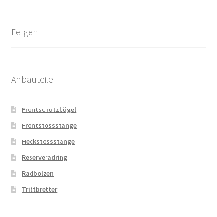
Felgen
Anbauteile
Frontschutzbügel
Frontstossstange
Heckstossstange
Reserveradring
Radbolzen
Trittbretter