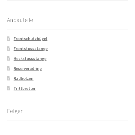
Anbauteile
Frontschutzbügel
Frontstossstange
Heckstossstange
Reserveradring
Radbolzen
Trittbretter
Felgen