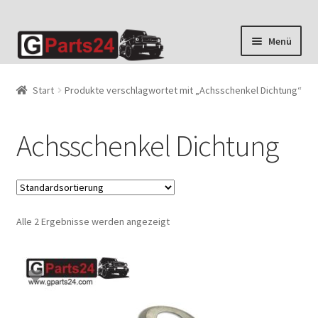
Zur
Zum
Menü
Navigation
Inhalt
springen
springen
Start
Produkte verschlagwortet mit „Achsschenkel Dichtung“
Achsschenkel Dichtung
Alle 2 Ergebnisse werden angezeigt