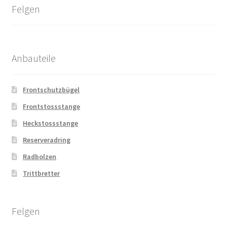
Felgen
Anbauteile
Frontschutzbügel
Frontstossstange
Heckstossstange
Reserveradring
Radbolzen
Trittbretter
Felgen