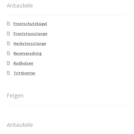
Anbauteile
Frontschutzbügel
Frontstossstange
Heckstossstange
Reserveradring
Radbolzen
Trittbretter
Felgen
Anbauteile