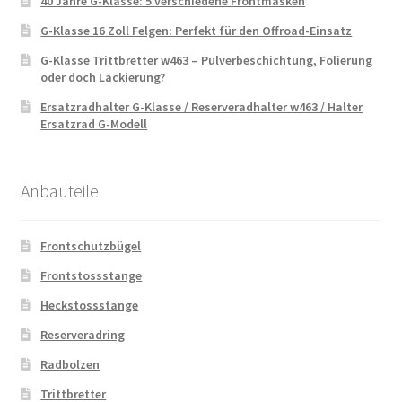
40 Jahre G-Klasse: 5 verschiedene Frontmasken
G-Klasse 16 Zoll Felgen: Perfekt für den Offroad-Einsatz
G-Klasse Trittbretter w463 – Pulverbeschichtung, Folierung
oder doch Lackierung?
Ersatzradhalter G-Klasse / Reserveradhalter w463 / Halter
Ersatzrad G-Modell
Anbauteile
Frontschutzbügel
Frontstossstange
Heckstossstange
Reserveradring
Radbolzen
Trittbretter