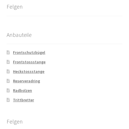
Felgen
Anbauteile
Frontschutzbügel
Frontstossstange
Heckstossstange
Reserveradring
Radbolzen
Trittbretter
Felgen