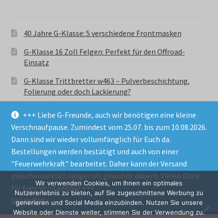
40 Jahre G-Klasse: 5 verschiedene Frontmasken
G-Klasse 16 Zoll Felgen: Perfekt für den Offroad-
Einsatz
G-Klasse Trittbretter w463 – Pulverbeschichtung,
Folierung oder doch Lackierung?
+++ Liebe G-Freunde, auch wir benötigen eine kleine
Verschnaufpause. Zumindest vom 25.07. bis zum 10.08.2026.
Dann sind wir wieder vollumfänglich für Euch da.
Bestellungen werden bestätigt und auch von einer
© GParts24 - G-Klasse w463 Trittbretter, Felgen,
"Feuerwehrkraft" bearbeitet. Daher kann der Versand
Ersatzteile & Zubebehör.
zwischenzeitlich länger als gewohnt dauern. Vielen Dank
Datenschutzerklärung
Wir verwenden Cookies, um Ihnen ein optimales
für Euer Verständnis! +++
Nutzererlebnis zu bieten, auf Sie zugeschnittene Werbung zu
Verwerfen
Alle Preise inkl. der gesetzlichen MwSt.
generieren und Social Media einzubinden. Nutzen Sie unsere
Website oder Dienste weiter, stimmen Sie der Verwendung zu.