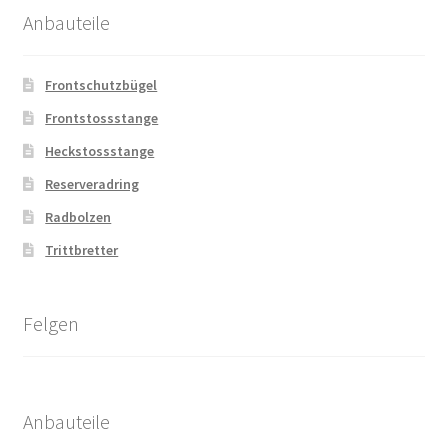
Anbauteile
Frontschutzbügel
Frontstossstange
Heckstossstange
Reserveradring
Radbolzen
Trittbretter
Felgen
Anbauteile