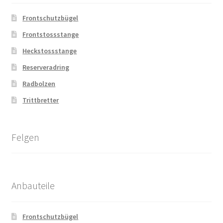
Frontschutzbügel
Frontstossstange
Heckstossstange
Reserveradring
Radbolzen
Trittbretter
Felgen
Anbauteile
Frontschutzbügel