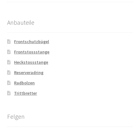
Anbauteile
Frontschutzbügel
Frontstossstange
Heckstossstange
Reserveradring
Radbolzen
Trittbretter
Felgen