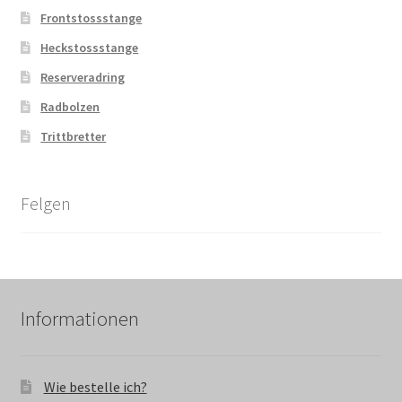
Frontstossstange
Heckstossstange
Reserveradring
Radbolzen
Trittbretter
Felgen
Informationen
Wie bestelle ich?