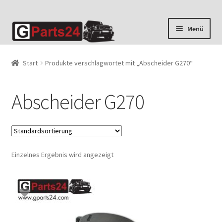
Zur
Zum
Menü
Navigation
Inhalt
springen
springen
Start
Produkte verschlagwortet mit „Abscheider G270“
Abscheider G270
Einzelnes Ergebnis wird angezeigt