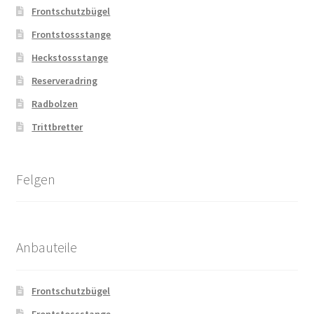
Frontschutzbügel
Frontstossstange
Heckstossstange
Reserveradring
Radbolzen
Trittbretter
Felgen
Anbauteile
Frontschutzbügel
Frontstossstange