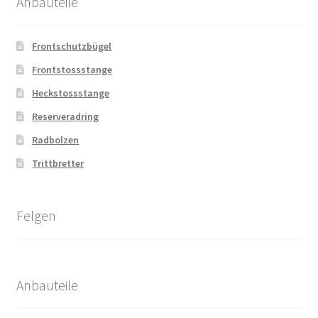
Anbauteile
Frontschutzbügel
Frontstossstange
Heckstossstange
Reserveradring
Radbolzen
Trittbretter
Felgen
Anbauteile