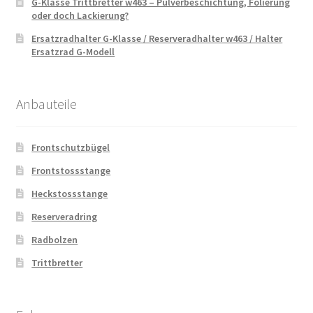
G-Klasse Trittbretter w463 – Pulverbeschichtung, Folierung
oder doch Lackierung?
Ersatzradhalter G-Klasse / Reserveradhalter w463 / Halter
Ersatzrad G-Modell
Anbauteile
Frontschutzbügel
Frontstossstange
Heckstossstange
Reserveradring
Radbolzen
Trittbretter