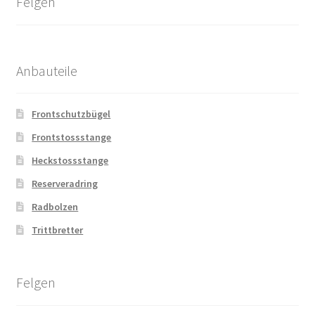
Felgen
Anbauteile
Frontschutzbügel
Frontstossstange
Heckstossstange
Reserveradring
Radbolzen
Trittbretter
Felgen