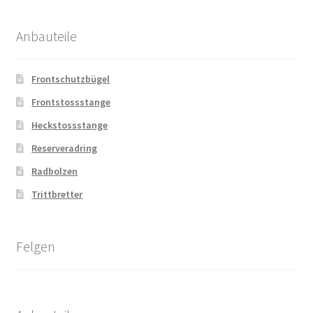
Anbauteile
Frontschutzbügel
Frontstossstange
Heckstossstange
Reserveradring
Radbolzen
Trittbretter
Felgen