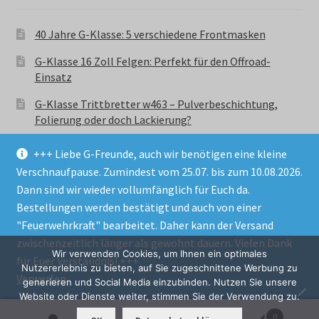
40 Jahre G-Klasse: 5 verschiedene Frontmasken
G-Klasse 16 Zoll Felgen: Perfekt für den Offroad-
Einsatz
G-Klasse Trittbretter w463 – Pulverbeschichtung,
Folierung oder doch Lackierung?
+++ Liebe G-Freunde, auch wir benötigen eine kleine
Verschnaufpause. Zumindest vom 25.07. bis zum 10.08.2026.
Dann sind wir wieder vollumfänglich für Euch da.
Bestellungen werden bestätigt und auch von einer
© GParts24 - G-Klasse w463 Trittbretter, Felgen,
"Feuerwehrkraft" bearbeitet. Daher kann der Versand
Ersatzteile & Zubebehör.
zwischenzeitlich länger als gewohnt dauern. Vielen Dank
Datenschutzerklärung
Wir verwenden Cookies, um Ihnen ein optimales
für Euer Verständnis! +++
Nutzererlebnis zu bieten, auf Sie zugeschnittene Werbung zu
Verwerfen
Alle Preise inkl. der gesetzlichen MwSt.
generieren und Social Media einzubinden. Nutzen Sie unsere
Website oder Dienste weiter, stimmen Sie der Verwendung zu.
0