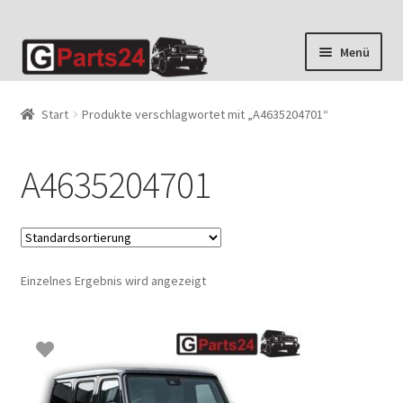
Zur
Zum
Menü
Navigation
Inhalt
springen
springen
Start
Produkte verschlagwortet mit „A4635204701“
A4635204701
Einzelnes Ergebnis wird angezeigt