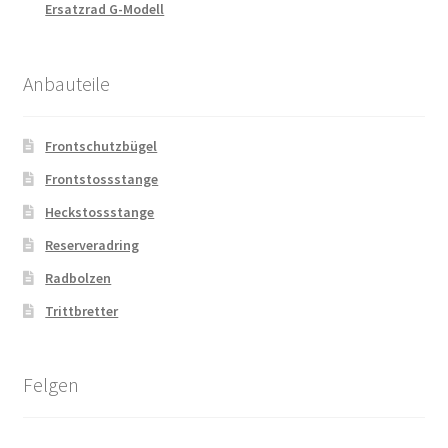
Ersatzrad G-Modell
Anbauteile
Frontschutzbügel
Frontstossstange
Heckstossstange
Reserveradring
Radbolzen
Trittbretter
Felgen