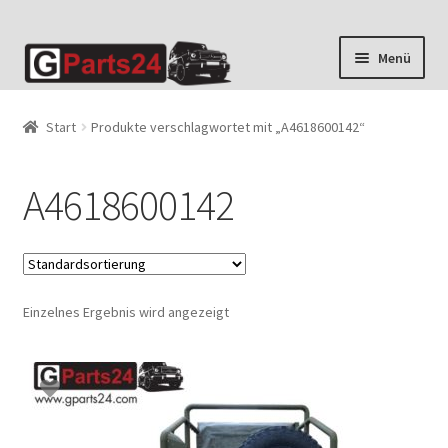
Zur
Zum
Menü
Navigation
Inhalt
springen
springen
Start
Produkte verschlagwortet mit „A4618600142“
A4618600142
Einzelnes Ergebnis wird angezeigt