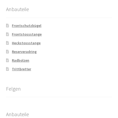
Anbauteile
Frontschutzbügel
Frontstossstange
Heckstossstange
Reserveradring
Radbolzen
Trittbretter
Felgen
Anbauteile