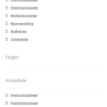
Frontstossstange
Heckstossstange
Reserveradring
Radbolzen
Trittbretter
Felgen
Anbauteile
Frontschutzbügel
Frontstossstange