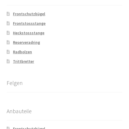
Frontschutzbügel
Frontstossstange
Heckstossstange
Reserveradring
Radbolzen
Trittbretter
Felgen
Anbauteile
Frontschutzbügel