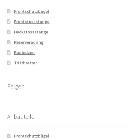
Frontschutzbügel
Frontstossstange
Heckstossstange
Reserveradring
Radbolzen
Trittbretter
Felgen
Anbauteile
Frontschutzbügel