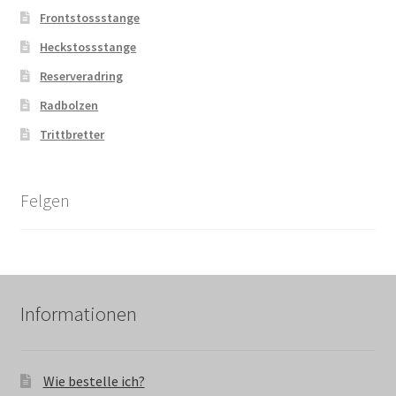
Frontstossstange
Heckstossstange
Reserveradring
Radbolzen
Trittbretter
Felgen
Informationen
Wie bestelle ich?