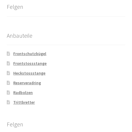
Felgen
Anbauteile
Frontschutzbügel
Frontstossstange
Heckstossstange
Reserveradring
Radbolzen
Trittbretter
Felgen