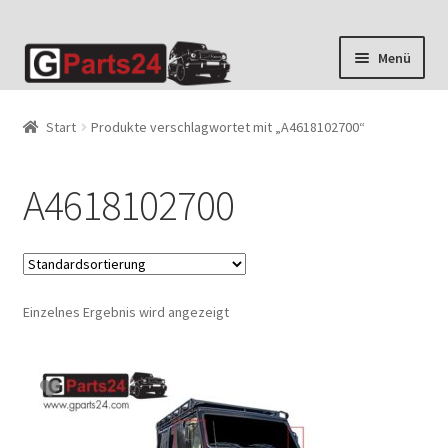
Zur
Zum
Menü
Navigation
Inhalt
springen
springen
Start
Produkte verschlagwortet mit „A4618102700“
A4618102700
Einzelnes Ergebnis wird angezeigt