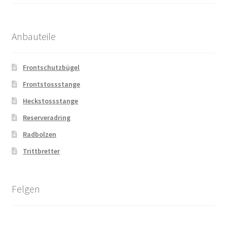
Anbauteile
Frontschutzbügel
Frontstossstange
Heckstossstange
Reserveradring
Radbolzen
Trittbretter
Felgen