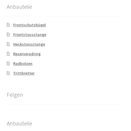
Anbauteile
Frontschutzbügel
Frontstossstange
Heckstossstange
Reserveradring
Radbolzen
Trittbretter
Felgen
Anbauteile