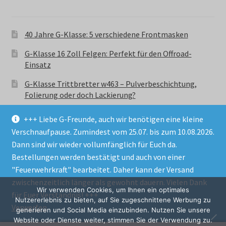
40 Jahre G-Klasse: 5 verschiedene Frontmasken
G-Klasse 16 Zoll Felgen: Perfekt für den Offroad-
Einsatz
G-Klasse Trittbretter w463 – Pulverbeschichtung,
Folierung oder doch Lackierung?
+++ Liebe G-Freunde, auch wir benötigen eine kleine
Verschnaufpause. Zumindest vom 25.07. bis zum 10.08.2026.
Dann sind wir wieder vollumfänglich für Euch da.
Bestellungen werden bestätigt und auch von einer
© GParts24 - G-Klasse w463 Trittbretter, Felgen,
"Feuerwehrkraft" bearbeitet. Daher kann der Versand
Ersatzteile & Zubebehör.
zwischenzeitlich länger als gewohnt dauern. Vielen Dank
Datenschutzerklärung
Wir verwenden Cookies, um Ihnen ein optimales
für Euer Verständnis! +++
Nutzererlebnis zu bieten, auf Sie zugeschnittene Werbung zu
Verwerfen
Alle Preise inkl. der gesetzlichen MwSt.
generieren und Social Media einzubinden. Nutzen Sie unsere
Website oder Dienste weiter, stimmen Sie der Verwendung zu.