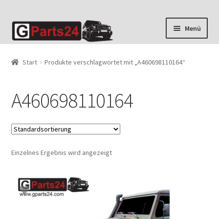
Zur
Zum
Menü
Navigation
Inhalt
springen
springen
Start
Produkte verschlagwortet mit „A460698110164“
A460698110164
Einzelnes Ergebnis wird angezeigt