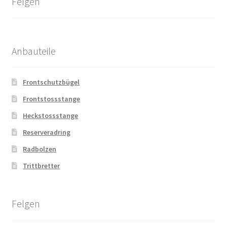
Felgen
Anbauteile
Frontschutzbügel
Frontstossstange
Heckstossstange
Reserveradring
Radbolzen
Trittbretter
Felgen