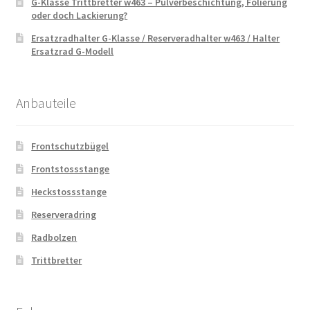
G-Klasse Trittbretter w463 – Pulverbeschichtung, Folierung
oder doch Lackierung?
Ersatzradhalter G-Klasse / Reserveradhalter w463 / Halter
Ersatzrad G-Modell
Anbauteile
Frontschutzbügel
Frontstossstange
Heckstossstange
Reserveradring
Radbolzen
Trittbretter