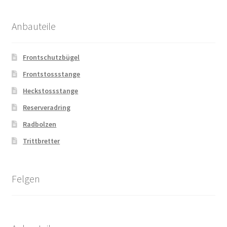
Anbauteile
Frontschutzbügel
Frontstossstange
Heckstossstange
Reserveradring
Radbolzen
Trittbretter
Felgen