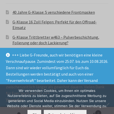
40 Jahre G-Klasse: 5 verschiedene Frontmasken
G-Klasse 16 Zoll Felgen: Perfekt für den Offroad-
Einsatz
G-Klasse Trittbretter w463 – Pulverbeschichtung,
Folierung oder doch Lackierung?
+++ Liebe G-Freunde, auch wir benötigen eine kleine
Verschnaufpause. Zumindest vom 25.07. bis zum 10.08.2026.
Dann sind wir wieder vollumfänglich für Euch da.
Bestellungen werden bestätigt und auch von einer
© GParts24 - G-Klasse w463 Trittbretter, Felgen,
"Feuerwehrkraft" bearbeitet. Daher kann der Versand
Ersatzteile & Zubebehör.
zwischenzeitlich länger als gewohnt dauern. Vielen Dank
Datenschutzerklärung
Wir verwenden Cookies, um Ihnen ein optimales
für Euer Verständnis! +++
Nutzererlebnis zu bieten, auf Sie zugeschnittene Werbung zu
Verwerfen
Alle Preise inkl. der gesetzlichen MwSt.
generieren und Social Media einzubinden. Nutzen Sie unsere
Website oder Dienste weiter, stimmen Sie der Verwendung zu.
0