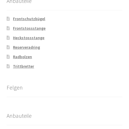
Anbauteile
Frontschutzbügel
Frontstossstange
Heckstossstange
Reserveradring
Radbolzen
Trittbretter
Felgen
Anbauteile