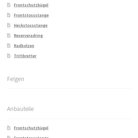
Frontschutzbügel
Frontstossstange
Heckstossstange
Reserveradring
Radbolzen
Trittbretter
Felgen
Anbauteile
Frontschutzbügel
Frontstossstange