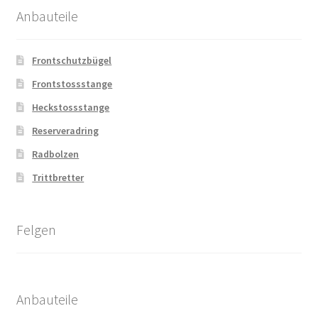
Anbauteile
Frontschutzbügel
Frontstossstange
Heckstossstange
Reserveradring
Radbolzen
Trittbretter
Felgen
Anbauteile