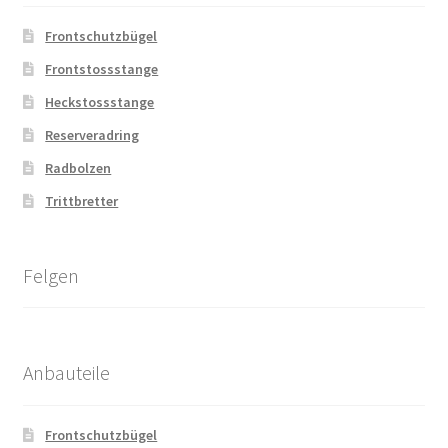
Frontschutzbügel
Frontstossstange
Heckstossstange
Reserveradring
Radbolzen
Trittbretter
Felgen
Anbauteile
Frontschutzbügel