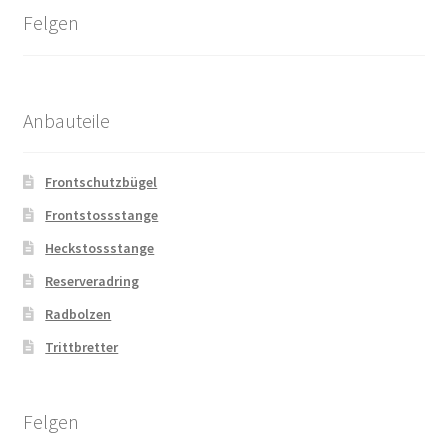
Felgen
Anbauteile
Frontschutzbügel
Frontstossstange
Heckstossstange
Reserveradring
Radbolzen
Trittbretter
Felgen