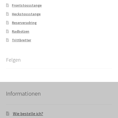
Frontstossstange
Heckstossstange
Reserveradring
Radbolzen
Trittbretter
Felgen
Informationen
Wie bestelle ich?