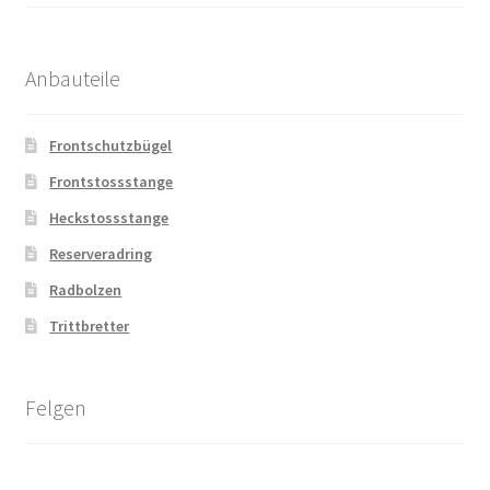
Anbauteile
Frontschutzbügel
Frontstossstange
Heckstossstange
Reserveradring
Radbolzen
Trittbretter
Felgen