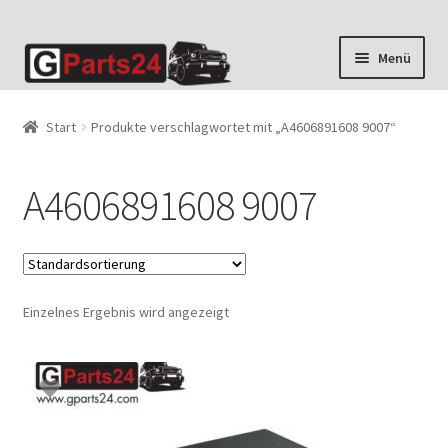
Zur
Zum
Menü
Navigation
Inhalt
springen
springen
Start
Produkte verschlagwortet mit „A4606891608 9007“
A4606891608 9007
Einzelnes Ergebnis wird angezeigt