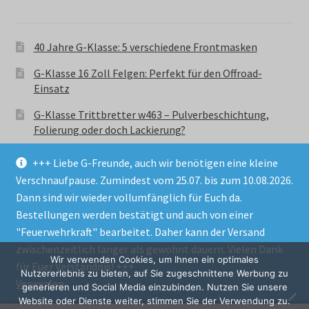
40 Jahre G-Klasse: 5 verschiedene Frontmasken
G-Klasse 16 Zoll Felgen: Perfekt für den Offroad-
Einsatz
G-Klasse Trittbretter w463 – Pulverbeschichtung,
Folierung oder doch Lackierung?
+++ Liebe G-Freunde, auch wir benötigen eine kleine
Verschnaufpause. Zumindest vom 25.07. bis zum 10.08.2026.
Dann sind wir wieder vollumfänglich für Euch da.
Bestellungen werden bestätigt und auch von einer
© GParts24 - G-Klasse w463 Trittbretter, Felgen,
"Feuerwehrkraft" bearbeitet. Daher kann der Versand
Ersatzteile & Zubebehör.
zwischenzeitlich länger als gewohnt dauern. Vielen Dank
Datenschutzerklärung
Wir verwenden Cookies, um Ihnen ein optimales
für Euer Verständnis! +++
Nutzererlebnis zu bieten, auf Sie zugeschnittene Werbung zu
Verwerfen
Alle Preise inkl. der gesetzlichen MwSt.
generieren und Social Media einzubinden. Nutzen Sie unsere
Website oder Dienste weiter, stimmen Sie der Verwendung zu.