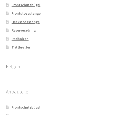
Frontschutzbügel
Frontstossstange
Heckstossstange
Reserveradring
Radbolzen
Trittbretter
Felgen
Anbauteile
Frontschutzbügel