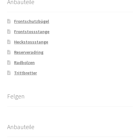
Anbauteile
Frontschutzbügel
Frontstossstange
Heckstossstange
Reserveradring
Radbolzen
Trittbretter
Felgen
Anbauteile