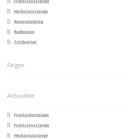
Frontstossstange
Heckstossstange
Reserveradring
Radbolzen
Trittbretter
Felgen
Anbauteile
Frontschutzbügel
Frontstossstange
Heckstossstange