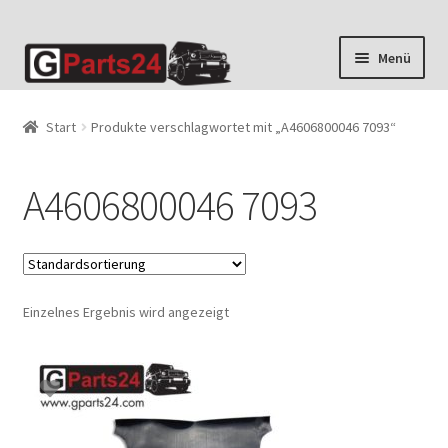
Zur
Zum
Menü
Navigation
Inhalt
springen
springen
Start
Produkte verschlagwortet mit „A4606800046 7093“
A4606800046 7093
Einzelnes Ergebnis wird angezeigt