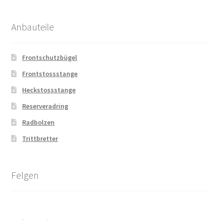
Anbauteile
Frontschutzbügel
Frontstossstange
Heckstossstange
Reserveradring
Radbolzen
Trittbretter
Felgen