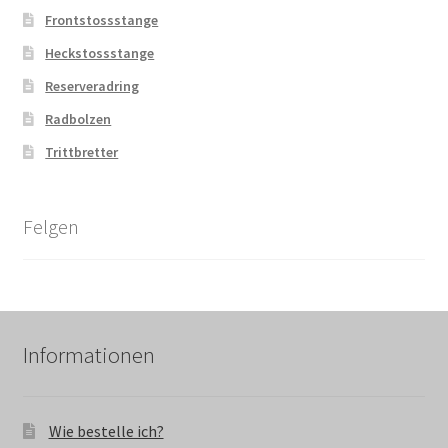
Frontstossstange
Heckstossstange
Reserveradring
Radbolzen
Trittbretter
Felgen
Informationen
Wie bestelle ich?