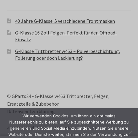
40 Jahre G-Klasse: 5 verschiedene Frontmasken
G-Klasse 16 Zoll Felgen: Perfekt für den Offroad-
Einsatz
G-Klasse Trittbretter w463 – Pulverbeschichtung,
Folierung oder doch Lackierung?
© GParts24 - G-Klasse w463 Trittbretter, Felgen,
Ersatzteile & Zubebehör.
Datenschutzerklärung
Wir verwenden Cookies, um Ihnen ein optimales
Nutzererlebnis zu bieten, auf Sie zugeschnittene Werbung zu
Alle Preise inkl. der gesetzlichen MwSt.
generieren und Social Media einzubinden. Nutzen Sie unsere
Website oder Dienste weiter, stimmen Sie der Verwendung zu.