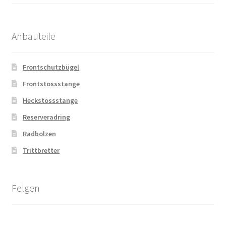
Anbauteile
Frontschutzbügel
Frontstossstange
Heckstossstange
Reserveradring
Radbolzen
Trittbretter
Felgen