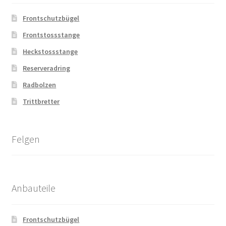
Frontschutzbügel
Frontstossstange
Heckstossstange
Reserveradring
Radbolzen
Trittbretter
Felgen
Anbauteile
Frontschutzbügel