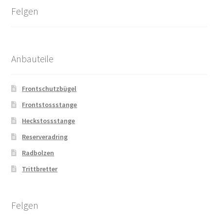
Felgen
Anbauteile
Frontschutzbügel
Frontstossstange
Heckstossstange
Reserveradring
Radbolzen
Trittbretter
Felgen