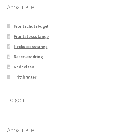
Anbauteile
Frontschutzbügel
Frontstossstange
Heckstossstange
Reserveradring
Radbolzen
Trittbretter
Felgen
Anbauteile