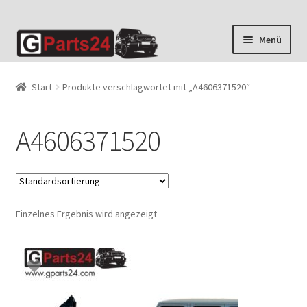
Zur
Zum
Menü
Navigation
Inhalt
springen
springen
Start
Produkte verschlagwortet mit „A4606371520“
A4606371520
Einzelnes Ergebnis wird angezeigt