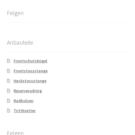
Felgen
Anbauteile
Frontschutzbügel
Frontstossstange
Heckstossstange
Reserveradring
Radbolzen
Trittbretter
Felgen