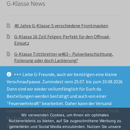
G-Klasse News
40 Jahre G-Klasse: 5 verschiedene Frontmasken
G-Klasse 16 Zoll Felgen: Perfekt für den Offroad-
Einsatz
G-Klasse Trittbretter w463 – Pulverbeschichtung,
Folierung oder doch Lackierung?
+++ Liebe G-Freunde, auch wir benötigen eine kleine
Verschnaufpause. Zumindest vom 25.07. bis zum 10.08.2026.
Dann sind wir wieder vollumfänglich für Euch da.
Bestellungen werden bestätigt und auch von einer
© GParts24 - G-Klasse w463 Trittbretter, Felgen,
"Feuerwehrkraft" bearbeitet. Daher kann der Versand
Ersatzteile & Zubebehör.
zwischenzeitlich länger als gewohnt dauern. Vielen Dank
Datenschutzerklärung
Wir verwenden Cookies, um Ihnen ein optimales
für Euer Verständnis! +++
Nutzererlebnis zu bieten, auf Sie zugeschnittene Werbung zu
Verwerfen
Alle Preise inkl. der gesetzlichen MwSt.
generieren und Social Media einzubinden. Nutzen Sie unsere