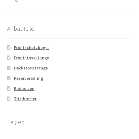
Anbauteile
Frontschutzbügel
Frontstossstange
Heckstossstange
Reserveradring
Radbolzen
Trittbretter
Felgen