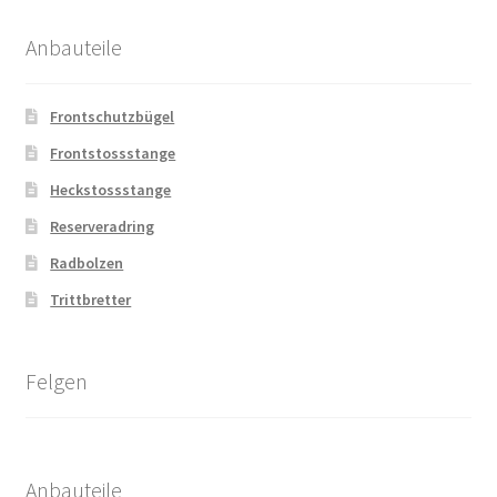
Anbauteile
Frontschutzbügel
Frontstossstange
Heckstossstange
Reserveradring
Radbolzen
Trittbretter
Felgen
Anbauteile