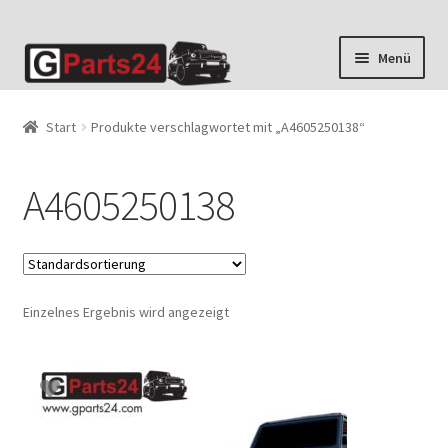
Zur
Zum
Menü
Navigation
Inhalt
springen
springen
Start
Produkte verschlagwortet mit „A4605250138“
A4605250138
Einzelnes Ergebnis wird angezeigt