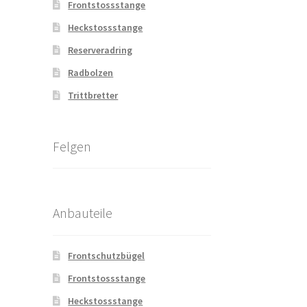
Frontstossstange
Heckstossstange
Reserveradring
Radbolzen
Trittbretter
Felgen
Anbauteile
Frontschutzbügel
Frontstossstange
Heckstossstange