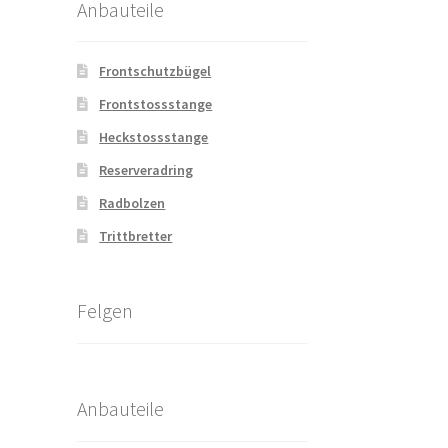
Anbauteile
Frontschutzbügel
Frontstossstange
Heckstossstange
Reserveradring
Radbolzen
Trittbretter
Felgen
Anbauteile