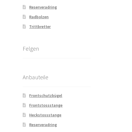
Reserveradring
Radbolzen
Trittbretter
Felgen
Anbauteile
Frontschutzbügel
Frontstossstange
Heckstossstange
Reserveradring