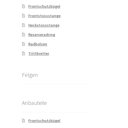
Frontschutzbügel
Frontstossstange
Heckstossstange
Reserveradring
Radbolzen
Trittbretter
Felgen
Anbauteile
Frontschutzbügel