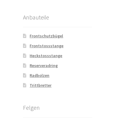
Anbauteile
Frontschutzbügel
Frontstossstange
Heckstossstange
Reserveradring
Radbolzen
Trittbretter
Felgen