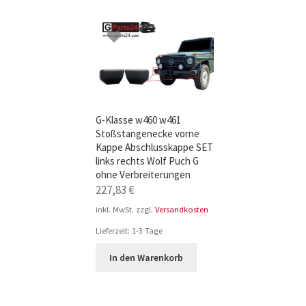
TOP-Seller: G-Klasse Trittbretter schwarz f
Impressum
G-Klasse w460 w461
Stoßstangenecke vorne
Kappe Abschlusskappe SET
links rechts Wolf Puch G
ohne Verbreiterungen
227,83
€
inkl. MwSt.
zzgl.
Versandkosten
Lieferzeit:
1-3 Tage
In den Warenkorb