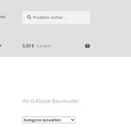
Suchen
Suchen
nto
nach:
0,00
€
0 Artikel
Ihr G-Klasse Baumuster
g