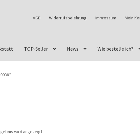
AGB
Widerrufsbelehrung
Impressum
Mein Ko
kstatt
TOP-Seller
News
Wie bestelle ich?
w460
G-Klasse Fahrzeuge im Überblick
G-Klasse Shop
50038“
s
G-Klasse w463 AMG Felgen
G-Klasse w463 Felgen
des Geländewagen von GParts24
Mein Konto
Meine Merkliste
a Felge ist für mein G-Modell 2018 verfügbar
Widerrufsbelehrun
rgebnis wird angezeigt
kstatt: Restore – Tune – Drive