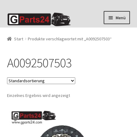
Zur
Zum
Menü
Navigation
Inhalt
springen
springen
Start
Produkte verschlagwortet mit „A0092507503“
A0092507503
Einzelnes Ergebnis wird angezeigt