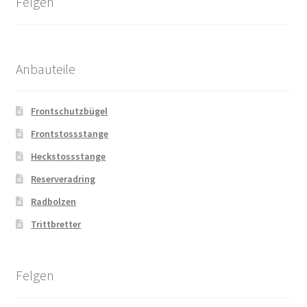
Felgen
Anbauteile
Frontschutzbügel
Frontstossstange
Heckstossstange
Reserveradring
Radbolzen
Trittbretter
Felgen