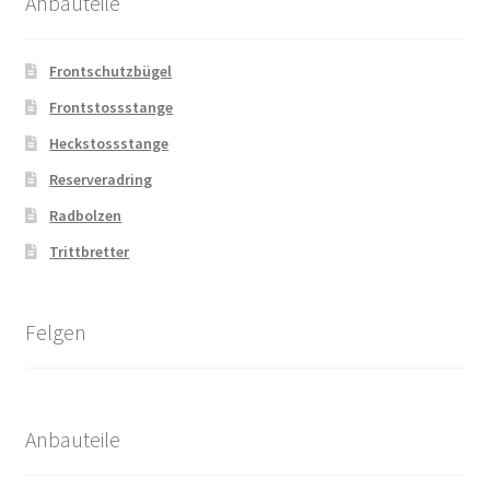
Anbauteile
Frontschutzbügel
Frontstossstange
Heckstossstange
Reserveradring
Radbolzen
Trittbretter
Felgen
Anbauteile