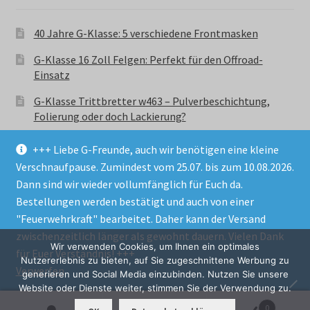
40 Jahre G-Klasse: 5 verschiedene Frontmasken
G-Klasse 16 Zoll Felgen: Perfekt für den Offroad-
Einsatz
G-Klasse Trittbretter w463 – Pulverbeschichtung,
Folierung oder doch Lackierung?
+++ Liebe G-Freunde, auch wir benötigen eine kleine
Verschnaufpause. Zumindest vom 25.07. bis zum 10.08.2026.
Dann sind wir wieder vollumfänglich für Euch da.
Bestellungen werden bestätigt und auch von einer
© GParts24 - G-Klasse w463 Trittbretter, Felgen,
"Feuerwehrkraft" bearbeitet. Daher kann der Versand
Ersatzteile & Zubebehör.
zwischenzeitlich länger als gewohnt dauern. Vielen Dank
Datenschutzerklärung
Wir verwenden Cookies, um Ihnen ein optimales
für Euer Verständnis! +++
Nutzererlebnis zu bieten, auf Sie zugeschnittene Werbung zu
Verwerfen
Alle Preise inkl. der gesetzlichen MwSt.
generieren und Social Media einzubinden. Nutzen Sie unsere
Website oder Dienste weiter, stimmen Sie der Verwendung zu.
0