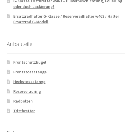
G-Klasse Trittbretter w463 – Pulverbeschichtung, Folierung
oder doch Lackierung?
Ersatzradhalter G-Klasse / Reserveradhalter w463 / Halter
Ersatzrad G-Modell
Anbauteile
Frontschutzbügel
Frontstossstange
Heckstossstange
Reserveradring
Radbolzen
Trittbretter