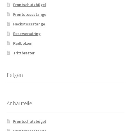
Frontschutzbügel
Frontstossstange
Heckstossstange
Reserveradring
Radbolzen
Trittbretter
Felgen
Anbauteile
Frontschutzbügel
Frontstossstange