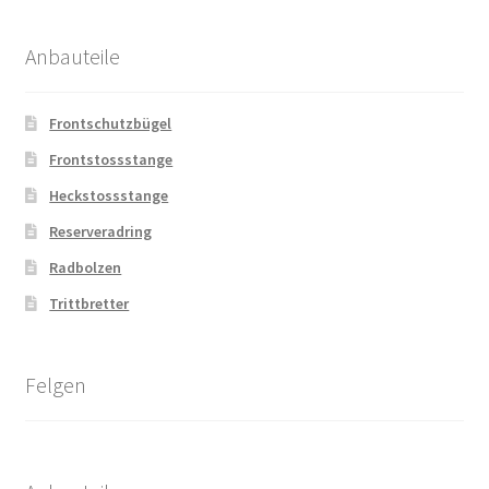
Anbauteile
Frontschutzbügel
Frontstossstange
Heckstossstange
Reserveradring
Radbolzen
Trittbretter
Felgen