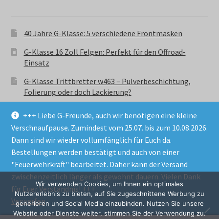
40 Jahre G-Klasse: 5 verschiedene Frontmasken
G-Klasse 16 Zoll Felgen: Perfekt für den Offroad-
Einsatz
G-Klasse Trittbretter w463 – Pulverbeschichtung,
Folierung oder doch Lackierung?
+++ Liebe G-Freunde, auch wir benötigen eine kleine
Verschnaufpause. Zumindest vom 25.07. bis zum 10.08.2026.
Dann sind wir wieder vollumfänglich für Euch da.
Bestellungen werden bestätigt und auch von einer
© GParts24 - G-Klasse w463 Trittbretter, Felgen,
"Feuerwehrkraft" bearbeitet. Daher kann der Versand
Ersatzteile & Zubebehör.
zwischenzeitlich länger als gewohnt dauern. Vielen Dank
Datenschutzerklärung
Wir verwenden Cookies, um Ihnen ein optimales
für Euer Verständnis! +++
Nutzererlebnis zu bieten, auf Sie zugeschnittene Werbung zu
Verwerfen
Alle Preise inkl. der gesetzlichen MwSt.
generieren und Social Media einzubinden. Nutzen Sie unsere
Website oder Dienste weiter, stimmen Sie der Verwendung zu.