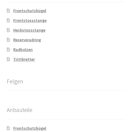
Frontschutzbügel
Frontstossstange
Heckstossstange
Reserveradring
Radbolzen
Trittbretter
Felgen
Anbauteile
Frontschutzbügel