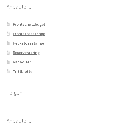
Anbauteile
Frontschutzbügel
Frontstossstange
Heckstossstange
Reserveradring
Radbolzen
Trittbretter
Felgen
Anbauteile