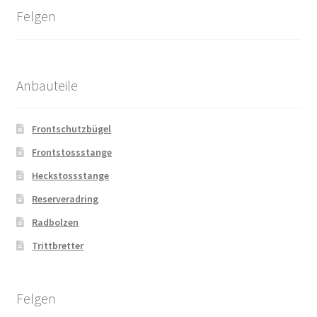
Felgen
Anbauteile
Frontschutzbügel
Frontstossstange
Heckstossstange
Reserveradring
Radbolzen
Trittbretter
Felgen