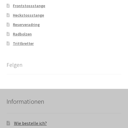
Frontstossstange
Heckstossstange
Reserveradring
Radbolzen
Trittbretter
Felgen
Informationen
Wie bestelle ich?