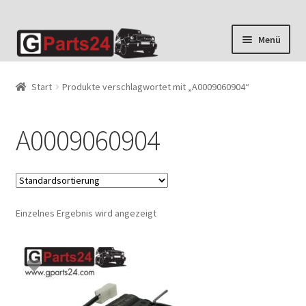
Zur
Zum
Menü
Navigation
Inhalt
springen
springen
Start
Produkte verschlagwortet mit „A0009060904“
A0009060904
Einzelnes Ergebnis wird angezeigt