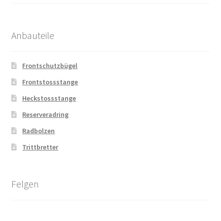
Anbauteile
Frontschutzbügel
Frontstossstange
Heckstossstange
Reserveradring
Radbolzen
Trittbretter
Felgen