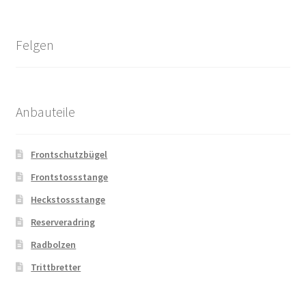
Felgen
Anbauteile
Frontschutzbügel
Frontstossstange
Heckstossstange
Reserveradring
Radbolzen
Trittbretter