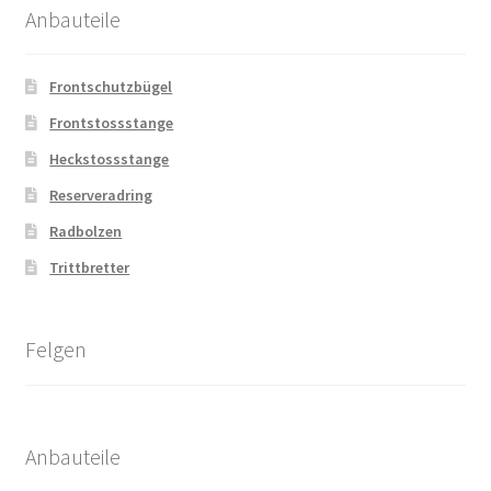
Anbauteile
Frontschutzbügel
Frontstossstange
Heckstossstange
Reserveradring
Radbolzen
Trittbretter
Felgen
Anbauteile