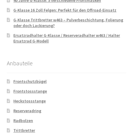
40 Jahre G-Klasse: 5 verschiedene Frontmasken
G-Klasse 16 Zoll Felgen: Perfekt für den Offroad-Einsatz
G-Klasse Trittbretter w463 – Pulverbeschichtung, Folierung
oder doch Lackierung?
Ersatzradhalter G-Klasse / Reserveradhalter w463 / Halter
Ersatzrad G-Modell
Anbauteile
Frontschutzbügel
Frontstossstange
Heckstossstange
Reserveradring
Radbolzen
Trittbretter