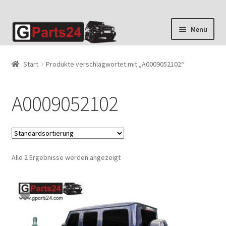
Zur
Zum
Menü
Navigation
Inhalt
springen
springen
Start
Produkte verschlagwortet mit „A0009052102“
A0009052102
Alle 2 Ergebnisse werden angezeigt