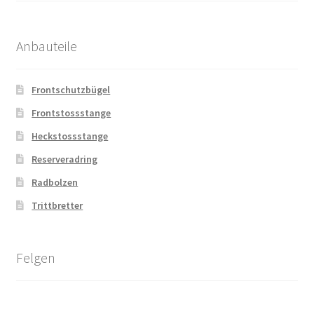
Anbauteile
Frontschutzbügel
Frontstossstange
Heckstossstange
Reserveradring
Radbolzen
Trittbretter
Felgen