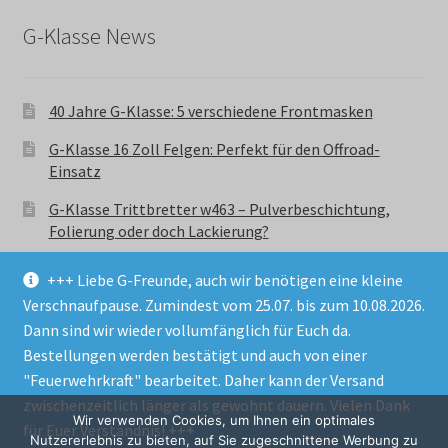
G-Klasse News
40 Jahre G-Klasse: 5 verschiedene Frontmasken
G-Klasse 16 Zoll Felgen: Perfekt für den Offroad-
Einsatz
G-Klasse Trittbretter w463 – Pulverbeschichtung,
Folierung oder doch Lackierung?
+++ Liebe G-Freunde, auch wir benötigen eine kleine
Verschnaufpause. Zumindest vom 25.07. bis zum 10.08.2026.
Dann sind wir wieder vollumfänglich für Euch da.
Bestellungen werden bestätigt und auch von einer
© GParts24 - G-Klasse w463 Trittbretter, Felgen,
"Feuerwehrkraft" bearbeitet. Daher kann der Versand
Ersatzteile & Zubebehör.
zwischenzeitlich länger als gewohnt dauern. Vielen Dank
Datenschutzerklärung
Wir verwenden Cookies, um Ihnen ein optimales
für Euer Verständnis! +++
Nutzererlebnis zu bieten, auf Sie zugeschnittene Werbung zu