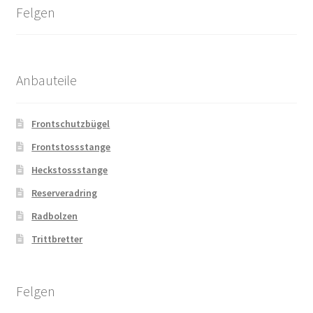
Felgen
Anbauteile
Frontschutzbügel
Frontstossstange
Heckstossstange
Reserveradring
Radbolzen
Trittbretter
Felgen