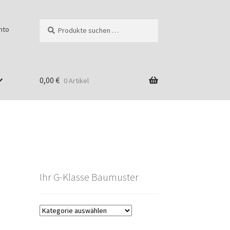
Suchen
Suchen
nto
nach:
0,00
€
0 Artikel
Ihr G-Klasse Baumuster
g