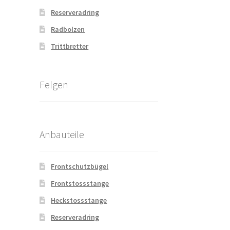
Reserveradring
Radbolzen
Trittbretter
Felgen
Anbauteile
Frontschutzbügel
Frontstossstange
Heckstossstange
Reserveradring