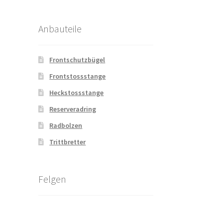
Anbauteile
Frontschutzbügel
Frontstossstange
Heckstossstange
Reserveradring
Radbolzen
Trittbretter
Felgen