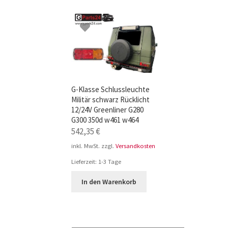
TOP-Seller: G-Klasse Trittbretter schwarz f
Impressum
G-Klasse Schlussleuchte
Militär schwarz Rücklicht
12/24V Greenliner G280
G300 350d w461 w464
542,35
€
inkl. MwSt.
zzgl.
Versandkosten
Lieferzeit:
1-3 Tage
In den Warenkorb