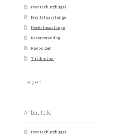
Frontschutzbügel
Frontstossstange
Heckstossstange
Reserveradring
Radbolzen
Trittbretter
Felgen
Anbauteile
Frontschutzbügel