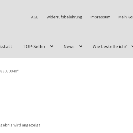
AGB
Widerrufsbelehrung
Impressum
Mein Ko
kstatt
TOP-Seller
News
Wie bestelle ich?
w460
G-Klasse Fahrzeuge im Überblick
G-Klasse Shop
483039040“
s
G-Klasse w463 AMG Felgen
G-Klasse w463 Felgen
des Geländewagen von GParts24
Mein Konto
Meine Merkliste
a Felge ist für mein G-Modell 2018 verfügbar
Widerrufsbelehrun
rgebnis wird angezeigt
kstatt: Restore – Tune – Drive