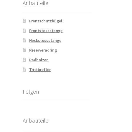
Anbauteile
Frontschutzbügel
Frontstossstange
Heckstossstange
Reserveradring
Radbolzen
Trittbretter
Felgen
Anbauteile