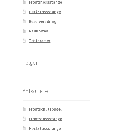
Frontstossstange
Heckstossstange
Reserveradring
Radbolzen
Trittbretter
Felgen
Anbauteile
Frontschutzbügel
Frontstossstange
Heckstossstange