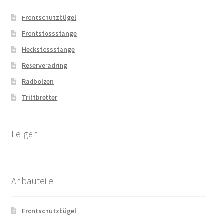
Frontschutzbügel
Frontstossstange
Heckstossstange
Reserveradring
Radbolzen
Trittbretter
Felgen
Anbauteile
Frontschutzbügel