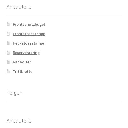
Anbauteile
Frontschutzbügel
Frontstossstange
Heckstossstange
Reserveradring
Radbolzen
Trittbretter
Felgen
Anbauteile