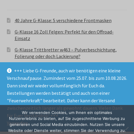
40 Jahre G-Klasse: 5 verschiedene Frontmasken
G-Klasse 16 Zoll Felgen: Perfekt für den Offroad-
Einsatz
G-Klasse Trittbretter w463 – Pulverbeschichtung,
Folierung oder doch Lackierung?
+++ Liebe G-Freunde, auch wir benötigen eine kleine
Verschnaufpause. Zumindest vom 25.07. bis zum 10.08.2026.
Dann sind wir wieder vollumfänglich für Euch da.
Bestellungen werden bestätigt und auch von einer
© GParts24 - G-Klasse w463 Trittbretter, Felgen,
"Feuerwehrkraft" bearbeitet. Daher kann der Versand
Ersatzteile & Zubebehör.
zwischenzeitlich länger als gewohnt dauern. Vielen Dank
Datenschutzerklärung
Wir verwenden Cookies, um Ihnen ein optimales
für Euer Verständnis! +++
Nutzererlebnis zu bieten, auf Sie zugeschnittene Werbung zu
Verwerfen
Alle Preise inkl. der gesetzlichen MwSt.
generieren und Social Media einzubinden. Nutzen Sie unsere
Website oder Dienste weiter, stimmen Sie der Verwendung zu.