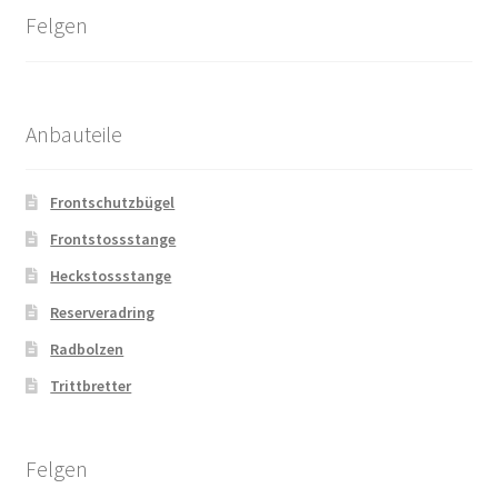
Felgen
Anbauteile
Frontschutzbügel
Frontstossstange
Heckstossstange
Reserveradring
Radbolzen
Trittbretter
Felgen