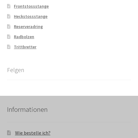
Frontstossstange
Heckstossstange
Reserveradring
Radbolzen
Trittbretter
Felgen
Informationen
Wie bestelle ich?