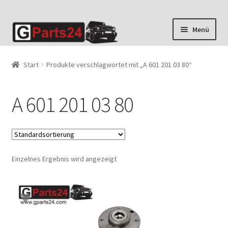
Zur
Zum
Menü
Navigation
Inhalt
springen
springen
Start
Produkte verschlagwortet mit „A 601 201 03 80“
A 601 201 03 80
Einzelnes Ergebnis wird angezeigt