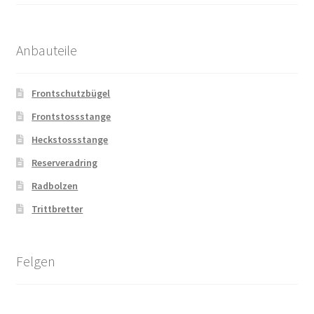
Anbauteile
Frontschutzbügel
Frontstossstange
Heckstossstange
Reserveradring
Radbolzen
Trittbretter
Felgen