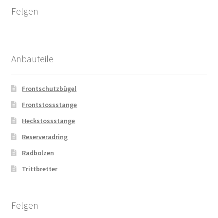
Felgen
Anbauteile
Frontschutzbügel
Frontstossstange
Heckstossstange
Reserveradring
Radbolzen
Trittbretter
Felgen