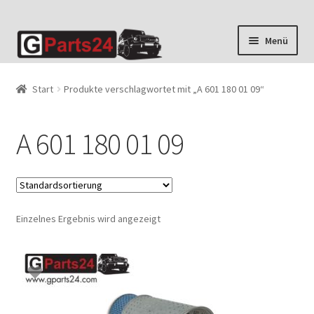
Zur
Zum
Menü
Navigation
Inhalt
springen
springen
Start
Produkte verschlagwortet mit „A 601 180 01 09“
A 601 180 01 09
Einzelnes Ergebnis wird angezeigt