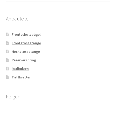
Anbauteile
Frontschutzbügel
Frontstossstange
Heckstossstange
Reserveradring
Radbolzen
Trittbretter
Felgen