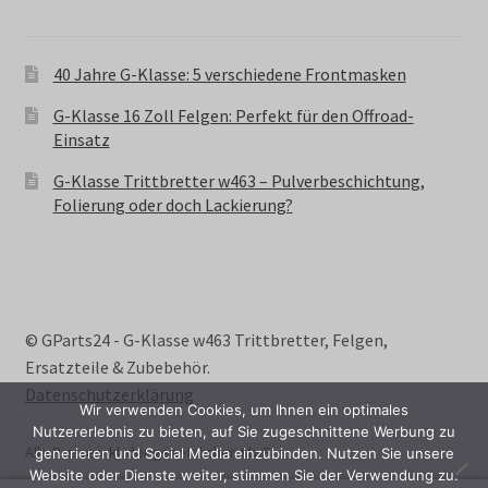
40 Jahre G-Klasse: 5 verschiedene Frontmasken
G-Klasse 16 Zoll Felgen: Perfekt für den Offroad-
Einsatz
G-Klasse Trittbretter w463 – Pulverbeschichtung,
Folierung oder doch Lackierung?
© GParts24 - G-Klasse w463 Trittbretter, Felgen,
Ersatzteile & Zubebehör.
Datenschutzerklärung
Wir verwenden Cookies, um Ihnen ein optimales
Nutzererlebnis zu bieten, auf Sie zugeschnittene Werbung zu
Alle Preise inkl. der gesetzlichen MwSt.
generieren und Social Media einzubinden. Nutzen Sie unsere
Website oder Dienste weiter, stimmen Sie der Verwendung zu.