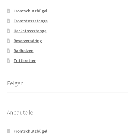
Frontschutzbügel
Frontstossstange
Heckstossstange
Reserveradring
Radbolzen
Trittbretter
Felgen
Anbauteile
Frontschutzbügel