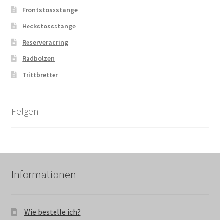
Frontstossstange
Heckstossstange
Reserveradring
Radbolzen
Trittbretter
Felgen
Informationen
Wie bestelle ich?