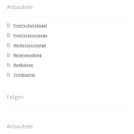
Anbauteile
Frontschutzbügel
Frontstossstange
Heckstossstange
Reserveradring
Radbolzen
Trittbretter
Felgen
Anbauteile