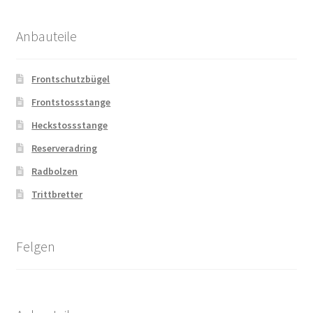
Anbauteile
Frontschutzbügel
Frontstossstange
Heckstossstange
Reserveradring
Radbolzen
Trittbretter
Felgen