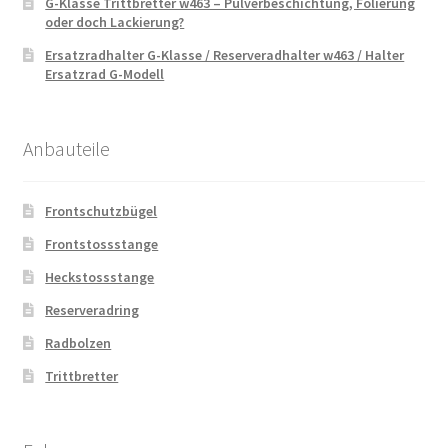
G-Klasse Trittbretter w463 – Pulverbeschichtung, Folierung
oder doch Lackierung?
Ersatzradhalter G-Klasse / Reserveradhalter w463 / Halter
Ersatzrad G-Modell
Anbauteile
Frontschutzbügel
Frontstossstange
Heckstossstange
Reserveradring
Radbolzen
Trittbretter