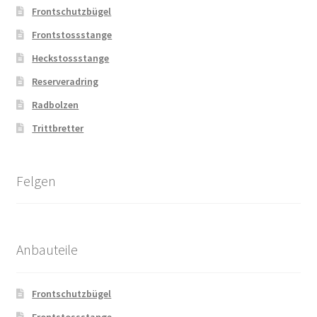
Frontschutzbügel
Frontstossstange
Heckstossstange
Reserveradring
Radbolzen
Trittbretter
Felgen
Anbauteile
Frontschutzbügel
Frontstossstange