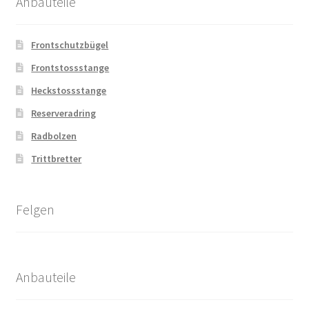
Anbauteile
Frontschutzbügel
Frontstossstange
Heckstossstange
Reserveradring
Radbolzen
Trittbretter
Felgen
Anbauteile