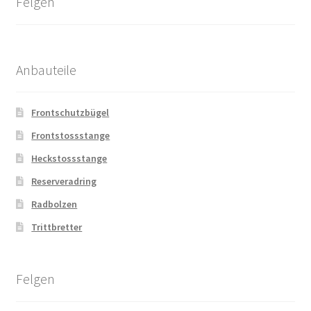
Felgen
Anbauteile
Frontschutzbügel
Frontstossstange
Heckstossstange
Reserveradring
Radbolzen
Trittbretter
Felgen