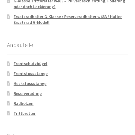
G-Klasse Trittbretter w463 – Pulverbeschichtung, Folierung
oder doch Lackierung?
Ersatzradhalter G-Klasse / Reserveradhalter w463 / Halter
Ersatzrad G-Modell
Anbauteile
Frontschutzbügel
Frontstossstange
Heckstossstange
Reserveradring
Radbolzen
Trittbretter