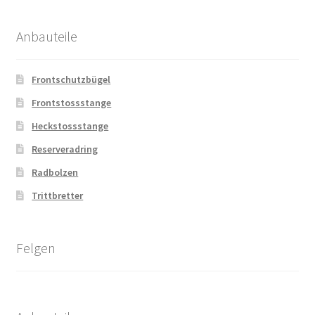
Anbauteile
Frontschutzbügel
Frontstossstange
Heckstossstange
Reserveradring
Radbolzen
Trittbretter
Felgen