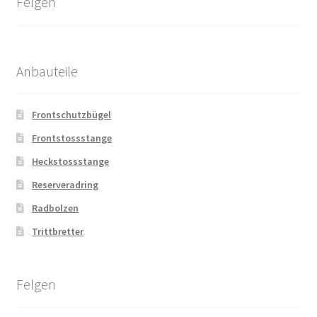
Felgen
Anbauteile
Frontschutzbügel
Frontstossstange
Heckstossstange
Reserveradring
Radbolzen
Trittbretter
Felgen