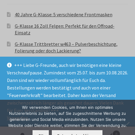
40 Jahre G-Klasse: 5 verschiedene Frontmasken
G-Klasse 16 Zoll Felgen: Perfekt für den Offroad-
Einsatz
G-Klasse Trittbretter w463 – Pulverbeschichtung,
Folierung oder doch Lackierung?
+++ Liebe G-Freunde, auch wir benötigen eine kleine
Verschnaufpause. Zumindest vom 25.07. bis zum 10.08.2026.
Dann sind wir wieder vollumfänglich für Euch da.
Bestellungen werden bestätigt und auch von einer
© GParts24 - G-Klasse w463 Trittbretter, Felgen,
"Feuerwehrkraft" bearbeitet. Daher kann der Versand
Ersatzteile & Zubebehör.
zwischenzeitlich länger als gewohnt dauern. Vielen Dank
Datenschutzerklärung
Wir verwenden Cookies, um Ihnen ein optimales
für Euer Verständnis! +++
Nutzererlebnis zu bieten, auf Sie zugeschnittene Werbung zu
Verwerfen
Alle Preise inkl. der gesetzlichen MwSt.
generieren und Social Media einzubinden. Nutzen Sie unsere
Website oder Dienste weiter, stimmen Sie der Verwendung zu.
0