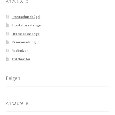
Anbauteile
Frontschutzbügel
Frontstossstange
Heckstossstange
Reserveradring
Radbolzen
Trittbretter
Felgen
Anbauteile