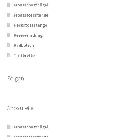
Frontschutzbügel
Frontstossstange
Heckstossstange
Reserveradring
Radbolzen
Trittbretter
Felgen
Anbauteile
Frontschutzbügel
Frontstossstange