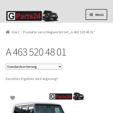
Zur
Zum
Menü
Navigation
Inhalt
springen
springen
Start
Produkte verschlagwortet mit „A 463 520 48 01“
A 463 520 48 01
Einzelnes Ergebnis wird angezeigt