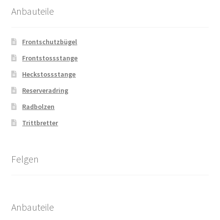
Anbauteile
Frontschutzbügel
Frontstossstange
Heckstossstange
Reserveradring
Radbolzen
Trittbretter
Felgen
Anbauteile