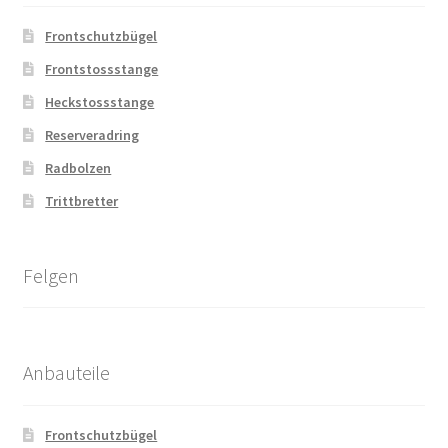
Frontschutzbügel
Frontstossstange
Heckstossstange
Reserveradring
Radbolzen
Trittbretter
Felgen
Anbauteile
Frontschutzbügel