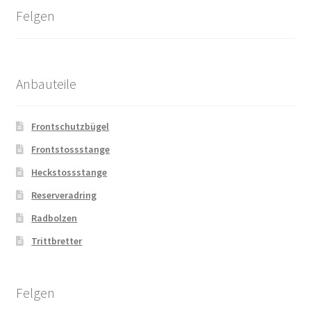
Felgen
Anbauteile
Frontschutzbügel
Frontstossstange
Heckstossstange
Reserveradring
Radbolzen
Trittbretter
Felgen