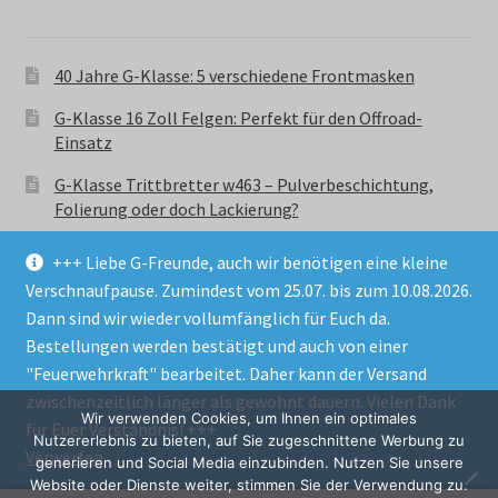
40 Jahre G-Klasse: 5 verschiedene Frontmasken
G-Klasse 16 Zoll Felgen: Perfekt für den Offroad-
Einsatz
G-Klasse Trittbretter w463 – Pulverbeschichtung,
Folierung oder doch Lackierung?
+++ Liebe G-Freunde, auch wir benötigen eine kleine
Verschnaufpause. Zumindest vom 25.07. bis zum 10.08.2026.
Dann sind wir wieder vollumfänglich für Euch da.
Bestellungen werden bestätigt und auch von einer
© GParts24 - G-Klasse w463 Trittbretter, Felgen,
"Feuerwehrkraft" bearbeitet. Daher kann der Versand
Ersatzteile & Zubebehör.
zwischenzeitlich länger als gewohnt dauern. Vielen Dank
Datenschutzerklärung
Wir verwenden Cookies, um Ihnen ein optimales
für Euer Verständnis! +++
Nutzererlebnis zu bieten, auf Sie zugeschnittene Werbung zu
Verwerfen
Alle Preise inkl. der gesetzlichen MwSt.
generieren und Social Media einzubinden. Nutzen Sie unsere
Website oder Dienste weiter, stimmen Sie der Verwendung zu.