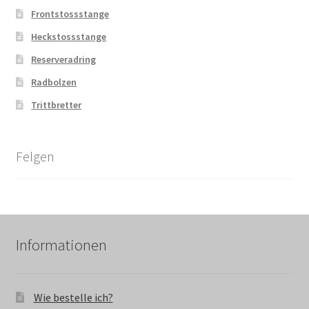
Frontstossstange
Heckstossstange
Reserveradring
Radbolzen
Trittbretter
Felgen
Informationen
Wie bestelle ich?