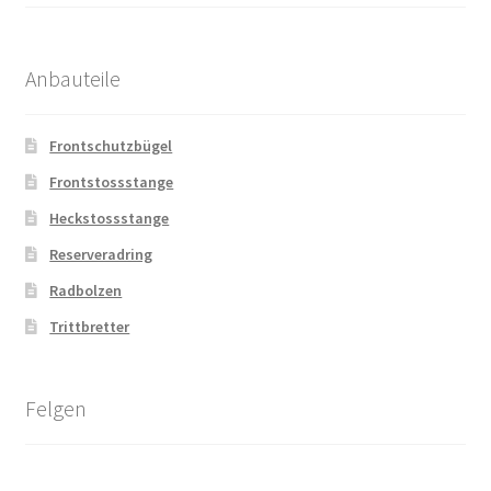
Anbauteile
Frontschutzbügel
Frontstossstange
Heckstossstange
Reserveradring
Radbolzen
Trittbretter
Felgen