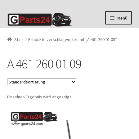
Zur
Zum
Menü
Navigation
Inhalt
springen
springen
Start
Produkte verschlagwortet mit „A 461 260 01 09“
A 461 260 01 09
Einzelnes Ergebnis wird angezeigt