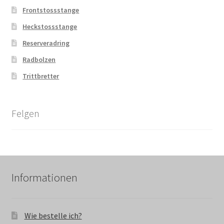
Frontstossstange
Heckstossstange
Reserveradring
Radbolzen
Trittbretter
Felgen
Informationen
Wie bestelle ich?