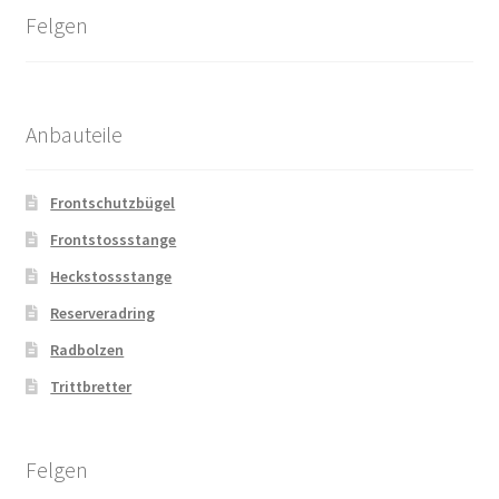
Felgen
Anbauteile
Frontschutzbügel
Frontstossstange
Heckstossstange
Reserveradring
Radbolzen
Trittbretter
Felgen