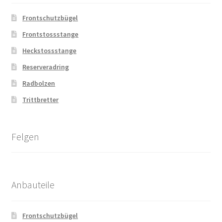
Frontschutzbügel
Frontstossstange
Heckstossstange
Reserveradring
Radbolzen
Trittbretter
Felgen
Anbauteile
Frontschutzbügel