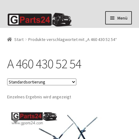
Zur
Zum
Menü
Navigation
Inhalt
springen
springen
Start
Produkte verschlagwortet mit „A 460 430 52 54“
A 460 430 52 54
Einzelnes Ergebnis wird angezeigt