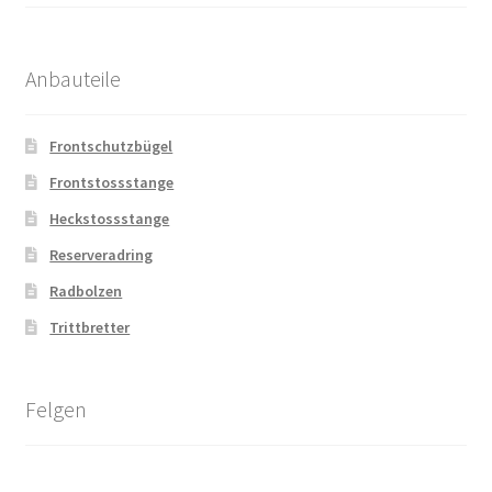
Anbauteile
Frontschutzbügel
Frontstossstange
Heckstossstange
Reserveradring
Radbolzen
Trittbretter
Felgen