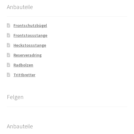
Anbauteile
Frontschutzbügel
Frontstossstange
Heckstossstange
Reserveradring
Radbolzen
Trittbretter
Felgen
Anbauteile