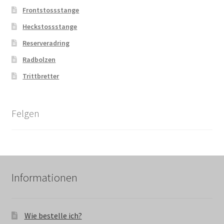
Frontstossstange
Heckstossstange
Reserveradring
Radbolzen
Trittbretter
Felgen
Informationen
Wie bestelle ich?