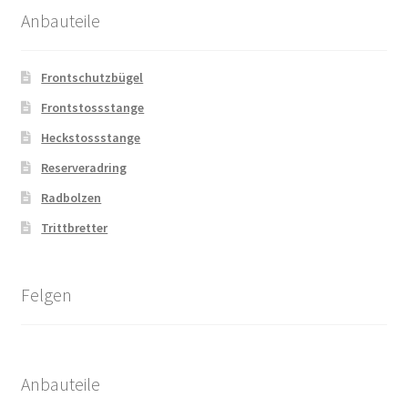
Anbauteile
Frontschutzbügel
Frontstossstange
Heckstossstange
Reserveradring
Radbolzen
Trittbretter
Felgen
Anbauteile