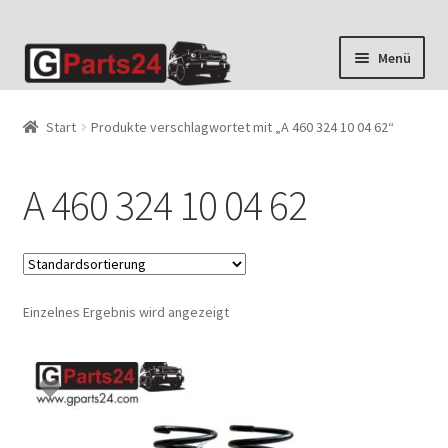
Zur
Zum
Menü
Navigation
Inhalt
springen
springen
Start
Produkte verschlagwortet mit „A 460 324 10 04 62“
A 460 324 10 04 62
Einzelnes Ergebnis wird angezeigt