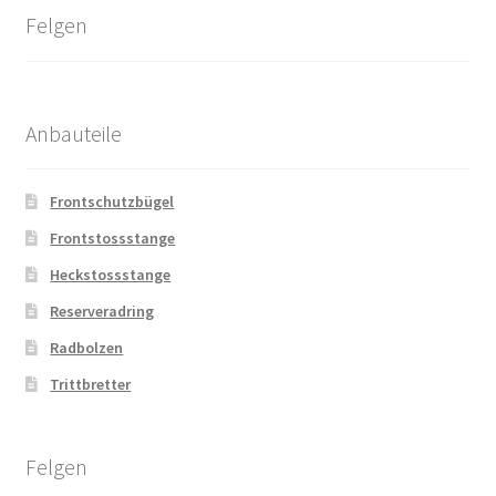
Felgen
Anbauteile
Frontschutzbügel
Frontstossstange
Heckstossstange
Reserveradring
Radbolzen
Trittbretter
Felgen