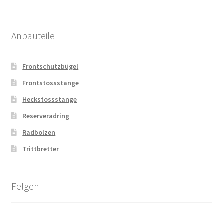
Anbauteile
Frontschutzbügel
Frontstossstange
Heckstossstange
Reserveradring
Radbolzen
Trittbretter
Felgen