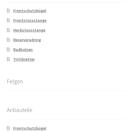
Frontschutzbügel
Frontstossstange
Heckstossstange
Reserveradring
Radbolzen
Trittbretter
Felgen
Anbauteile
Frontschutzbügel