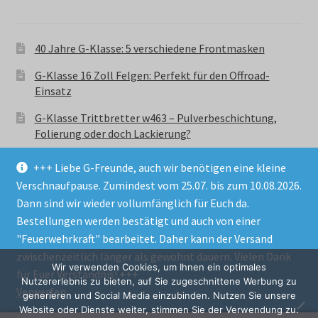
40 Jahre G-Klasse: 5 verschiedene Frontmasken
G-Klasse 16 Zoll Felgen: Perfekt für den Offroad-
Einsatz
G-Klasse Trittbretter w463 – Pulverbeschichtung,
Folierung oder doch Lackierung?
+++ Liebe G-Freunde, auch wir benötigen eine kleine
Verschnaufpause. Zumindest vom 25.07. bis zum 10.08.2026.
Dann sind wir wieder vollumfänglich für Euch da.
Bestellungen werden bestätigt und auch von einer
© GParts24 - G-Klasse w463 Trittbretter, Felgen,
"Feuerwehrkraft" bearbeitet. Daher kann der Versand
Ersatzteile & Zubebehör.
zwischenzeitlich länger als gewohnt dauern. Vielen Dank
Datenschutzerklärung
Wir verwenden Cookies, um Ihnen ein optimales
für Euer Verständnis! +++
Nutzererlebnis zu bieten, auf Sie zugeschnittene Werbung zu
Verwerfen
Alle Preise inkl. der gesetzlichen MwSt.
generieren und Social Media einzubinden. Nutzen Sie unsere
Website oder Dienste weiter, stimmen Sie der Verwendung zu.