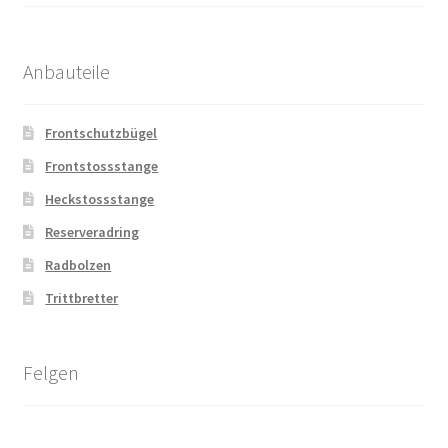
Anbauteile
Frontschutzbügel
Frontstossstange
Heckstossstange
Reserveradring
Radbolzen
Trittbretter
Felgen