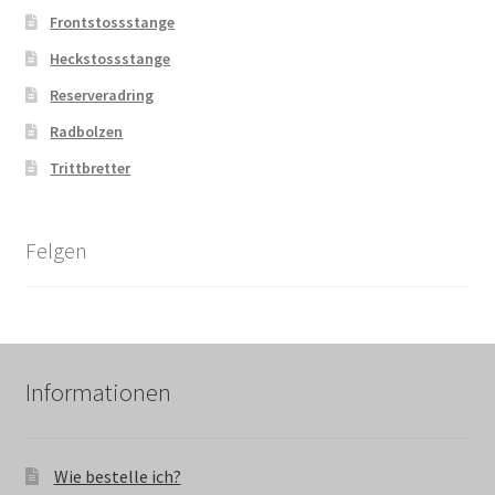
Frontstossstange
Heckstossstange
Reserveradring
Radbolzen
Trittbretter
Felgen
Informationen
Wie bestelle ich?