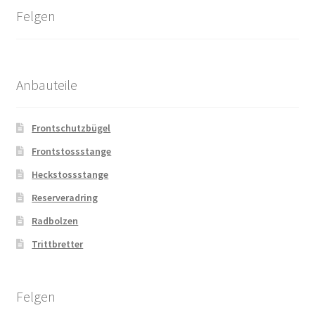
Felgen
Anbauteile
Frontschutzbügel
Frontstossstange
Heckstossstange
Reserveradring
Radbolzen
Trittbretter
Felgen