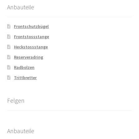
Anbauteile
Frontschutzbügel
Frontstossstange
Heckstossstange
Reserveradring
Radbolzen
Trittbretter
Felgen
Anbauteile