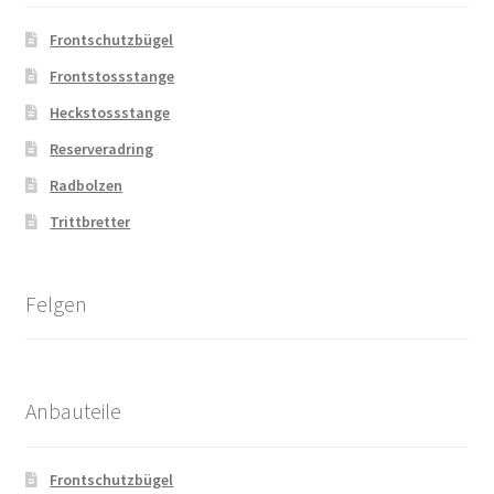
Frontschutzbügel
Frontstossstange
Heckstossstange
Reserveradring
Radbolzen
Trittbretter
Felgen
Anbauteile
Frontschutzbügel