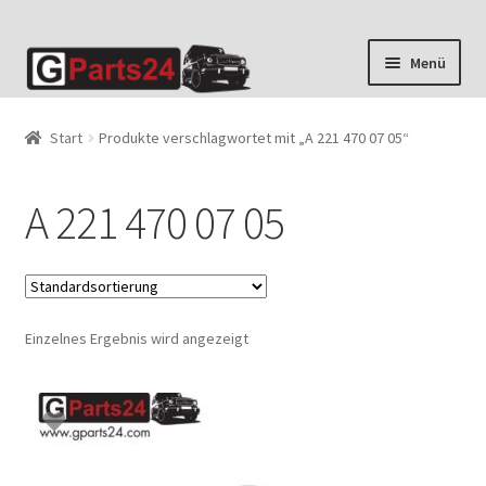
Zur
Zum
Menü
Navigation
Inhalt
springen
springen
Start
Produkte verschlagwortet mit „A 221 470 07 05“
A 221 470 07 05
Einzelnes Ergebnis wird angezeigt