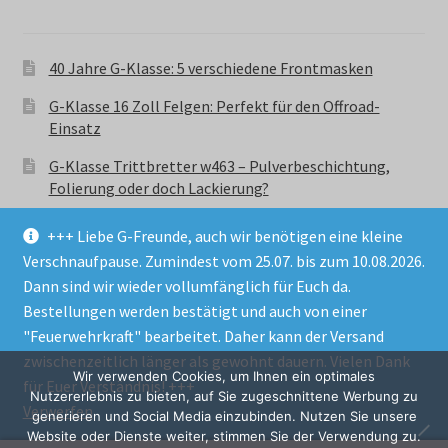
40 Jahre G-Klasse: 5 verschiedene Frontmasken
G-Klasse 16 Zoll Felgen: Perfekt für den Offroad-
Einsatz
G-Klasse Trittbretter w463 – Pulverbeschichtung,
Folierung oder doch Lackierung?
+++ Liebe G-Freunde, auch wir benötigen eine kleine
Verschnaufpause. Zumindest vom 25.07. bis zum 10.08.2026.
Dann sind wir wieder vollumfänglich für Euch da.
Bestellungen werden bestätigt und auch von einer
© GParts24 - G-Klasse w463 Trittbretter, Felgen,
"Feuerwehrkraft" bearbeitet. Daher kann der Versand
Ersatzteile & Zubebehör.
zwischenzeitlich länger als gewohnt dauern. Vielen Dank
Datenschutzerklärung
Wir verwenden Cookies, um Ihnen ein optimales
für Euer Verständnis! +++
Nutzererlebnis zu bieten, auf Sie zugeschnittene Werbung zu
Verwerfen
Alle Preise inkl. der gesetzlichen MwSt.
generieren und Social Media einzubinden. Nutzen Sie unsere
Website oder Dienste weiter, stimmen Sie der Verwendung zu.