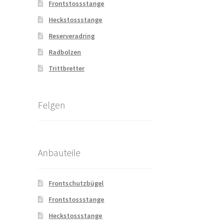
Frontstossstange
Heckstossstange
Reserveradring
Radbolzen
Trittbretter
Felgen
Anbauteile
Frontschutzbügel
Frontstossstange
Heckstossstange