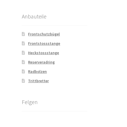
Anbauteile
Frontschutzbügel
Frontstossstange
Heckstossstange
Reserveradring
Radbolzen
Trittbretter
Felgen