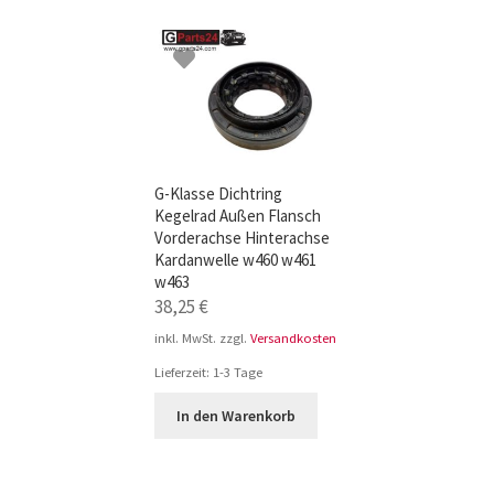
TOP-Seller: G-Klasse Trittbretter schwarz f
Impressum
G-Klasse Dichtring
Kegelrad Außen Flansch
Vorderachse Hinterachse
Kardanwelle w460 w461
w463
38,25
€
inkl. MwSt.
zzgl.
Versandkosten
Lieferzeit:
1-3 Tage
In den Warenkorb