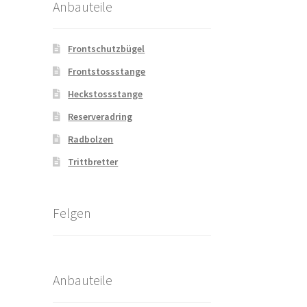
Anbauteile
Frontschutzbügel
Frontstossstange
Heckstossstange
Reserveradring
Radbolzen
Trittbretter
Felgen
Anbauteile