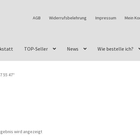
AGB
Widerrufsbelehrung
Impressum
Mein Ko
kstatt
TOP-Seller
News
Wie bestelle ich?
w460
G-Klasse Fahrzeuge im Überblick
G-Klasse Shop
7 55 47“
s
G-Klasse w463 AMG Felgen
G-Klasse w463 Felgen
des Geländewagen von GParts24
Mein Konto
Meine Merkliste
a Felge ist für mein G-Modell 2018 verfügbar
Widerrufsbelehrun
rgebnis wird angezeigt
kstatt: Restore – Tune – Drive