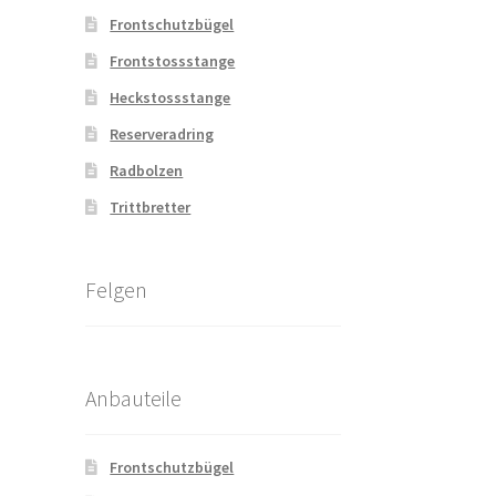
Frontschutzbügel
Frontstossstange
Heckstossstange
Reserveradring
Radbolzen
Trittbretter
Felgen
Anbauteile
Frontschutzbügel