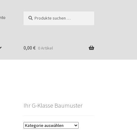
Suchen
Suchen
nto
nach:
0,00
€
0 Artikel
Ihr G-Klasse Baumuster
g