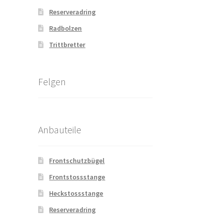
Reserveradring
Radbolzen
Trittbretter
Felgen
Anbauteile
Frontschutzbügel
Frontstossstange
Heckstossstange
Reserveradring