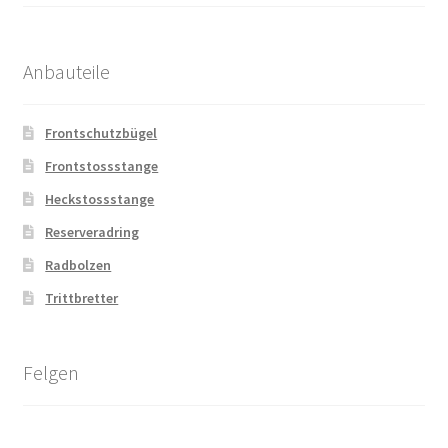
Anbauteile
Frontschutzbügel
Frontstossstange
Heckstossstange
Reserveradring
Radbolzen
Trittbretter
Felgen