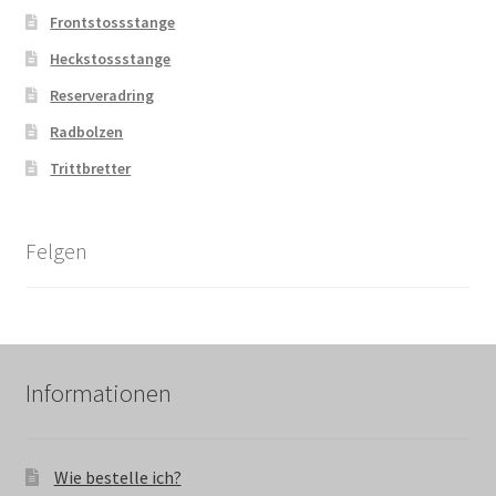
Frontstossstange
Heckstossstange
Reserveradring
Radbolzen
Trittbretter
Felgen
Informationen
Wie bestelle ich?