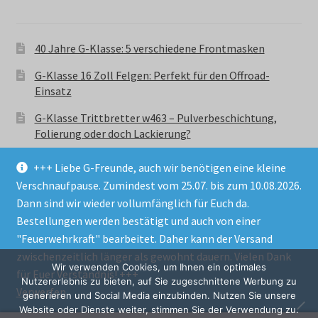
40 Jahre G-Klasse: 5 verschiedene Frontmasken
G-Klasse 16 Zoll Felgen: Perfekt für den Offroad-
Einsatz
G-Klasse Trittbretter w463 – Pulverbeschichtung,
Folierung oder doch Lackierung?
+++ Liebe G-Freunde, auch wir benötigen eine kleine
Verschnaufpause. Zumindest vom 25.07. bis zum 10.08.2026.
Dann sind wir wieder vollumfänglich für Euch da.
Bestellungen werden bestätigt und auch von einer
© GParts24 - G-Klasse w463 Trittbretter, Felgen,
"Feuerwehrkraft" bearbeitet. Daher kann der Versand
Ersatzteile & Zubebehör.
zwischenzeitlich länger als gewohnt dauern. Vielen Dank
Datenschutzerklärung
Wir verwenden Cookies, um Ihnen ein optimales
für Euer Verständnis! +++
Nutzererlebnis zu bieten, auf Sie zugeschnittene Werbung zu
Verwerfen
Alle Preise inkl. der gesetzlichen MwSt.
generieren und Social Media einzubinden. Nutzen Sie unsere
Website oder Dienste weiter, stimmen Sie der Verwendung zu.