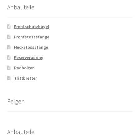
Anbauteile
Frontschutzbügel
Frontstossstange
Heckstossstange
Reserveradring
Radbolzen
Trittbretter
Felgen
Anbauteile