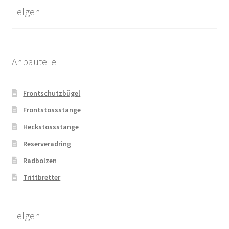
Felgen
Anbauteile
Frontschutzbügel
Frontstossstange
Heckstossstange
Reserveradring
Radbolzen
Trittbretter
Felgen