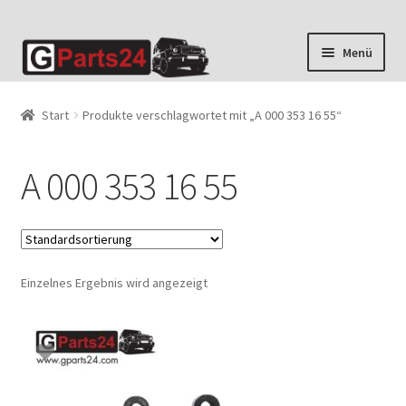
Zur
Zum
Menü
Navigation
Inhalt
springen
springen
Start
Produkte verschlagwortet mit „A 000 353 16 55“
A 000 353 16 55
Einzelnes Ergebnis wird angezeigt