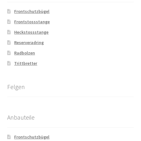
Frontschutzbügel
Frontstossstange
Heckstossstange
Reserveradring
Radbolzen
Trittbretter
Felgen
Anbauteile
Frontschutzbügel