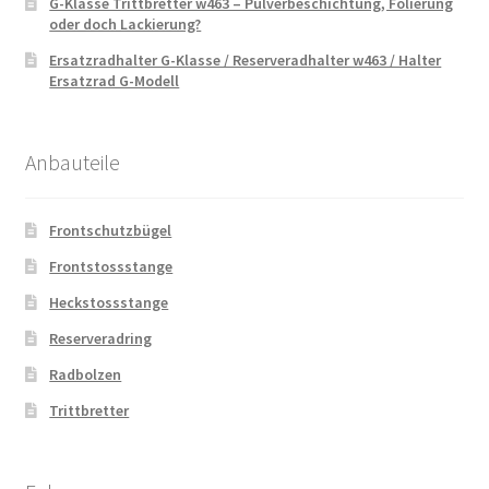
G-Klasse Trittbretter w463 – Pulverbeschichtung, Folierung
oder doch Lackierung?
Ersatzradhalter G-Klasse / Reserveradhalter w463 / Halter
Ersatzrad G-Modell
Anbauteile
Frontschutzbügel
Frontstossstange
Heckstossstange
Reserveradring
Radbolzen
Trittbretter