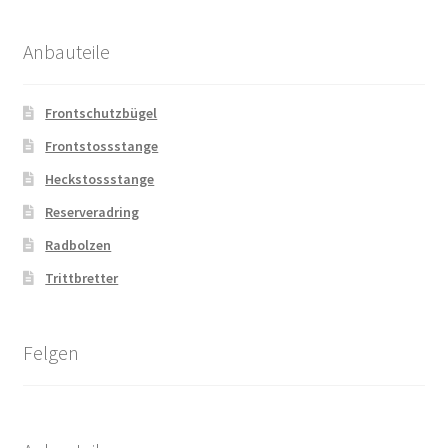
Anbauteile
Frontschutzbügel
Frontstossstange
Heckstossstange
Reserveradring
Radbolzen
Trittbretter
Felgen