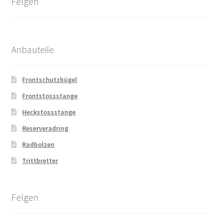
Felgen
Anbauteile
Frontschutzbügel
Frontstossstange
Heckstossstange
Reserveradring
Radbolzen
Trittbretter
Felgen