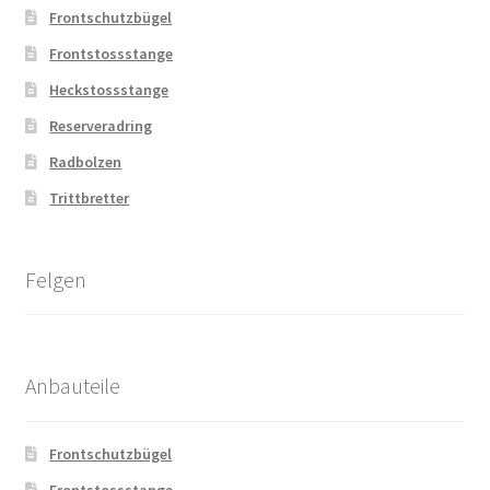
Frontschutzbügel
Frontstossstange
Heckstossstange
Reserveradring
Radbolzen
Trittbretter
Felgen
Anbauteile
Frontschutzbügel
Frontstossstange