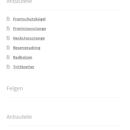
Anbauteile
Frontschutzbügel
Frontstossstange
Heckstossstange
Reserveradring
Radbolzen
Trittbretter
Felgen
Anbauteile