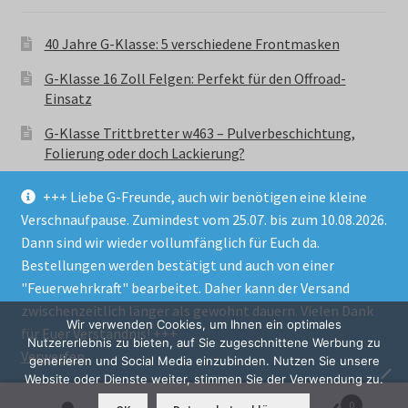
40 Jahre G-Klasse: 5 verschiedene Frontmasken
G-Klasse 16 Zoll Felgen: Perfekt für den Offroad-
Einsatz
G-Klasse Trittbretter w463 – Pulverbeschichtung,
Folierung oder doch Lackierung?
+++ Liebe G-Freunde, auch wir benötigen eine kleine
Verschnaufpause. Zumindest vom 25.07. bis zum 10.08.2026.
Dann sind wir wieder vollumfänglich für Euch da.
Bestellungen werden bestätigt und auch von einer
© GParts24 - G-Klasse w463 Trittbretter, Felgen,
"Feuerwehrkraft" bearbeitet. Daher kann der Versand
Ersatzteile & Zubebehör.
zwischenzeitlich länger als gewohnt dauern. Vielen Dank
Datenschutzerklärung
Wir verwenden Cookies, um Ihnen ein optimales
für Euer Verständnis! +++
Nutzererlebnis zu bieten, auf Sie zugeschnittene Werbung zu
Verwerfen
Alle Preise inkl. der gesetzlichen MwSt.
generieren und Social Media einzubinden. Nutzen Sie unsere
Website oder Dienste weiter, stimmen Sie der Verwendung zu.
0