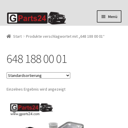
Zur
Zum
Menü
Navigation
Inhalt
springen
springen
Start
Produkte verschlagwortet mit „648 188 00 01“
648 188 00 01
Einzelnes Ergebnis wird angezeigt