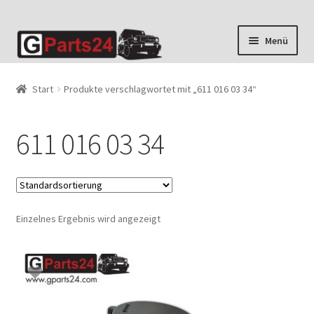
Zur
Zum
Menü
Navigation
Inhalt
springen
springen
Start
Produkte verschlagwortet mit „611 016 03 34“
611 016 03 34
Einzelnes Ergebnis wird angezeigt