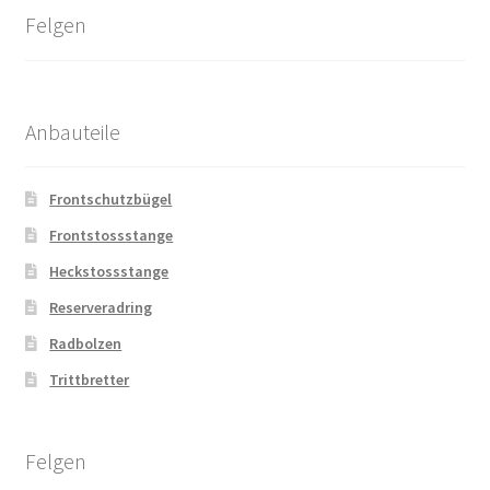
Felgen
Anbauteile
Frontschutzbügel
Frontstossstange
Heckstossstange
Reserveradring
Radbolzen
Trittbretter
Felgen