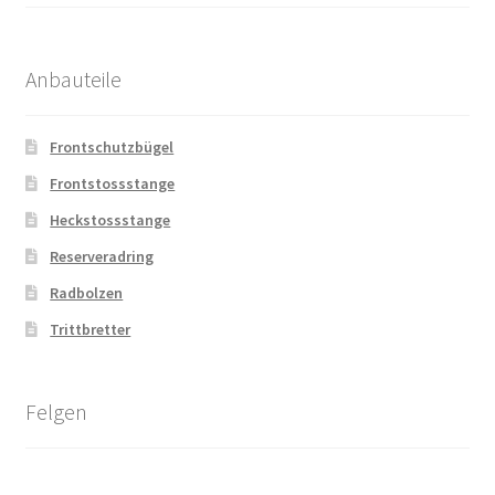
Anbauteile
Frontschutzbügel
Frontstossstange
Heckstossstange
Reserveradring
Radbolzen
Trittbretter
Felgen