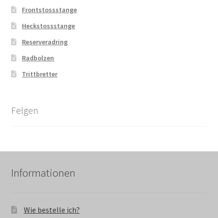
Frontstossstange
Heckstossstange
Reserveradring
Radbolzen
Trittbretter
Felgen
Informationen
Wie bestelle ich?