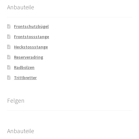
Anbauteile
Frontschutzbügel
Frontstossstange
Heckstossstange
Reserveradring
Radbolzen
Trittbretter
Felgen
Anbauteile