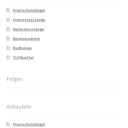
Frontschutzbügel
Frontstossstange
Heckstossstange
Reserveradring
Radbolzen
Trittbretter
Felgen
Anbauteile
Frontschutzbügel