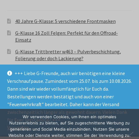
40 Jahre G-Klasse: 5 verschiedene Frontmasken
G-Klasse 16 Zoll Felgen: Perfekt für den Offroad-
Einsatz
G-Klasse Trittbretter w463 – Pulverbeschichtung,
Folierung oder doch Lackierung?
+++ Liebe G-Freunde, auch wir benötigen eine kleine
Verschnaufpause. Zumindest vom 25.07. bis zum 10.08.2026.
Dann sind wir wieder vollumfänglich für Euch da.
Bestellungen werden bestätigt und auch von einer
© GParts24 - G-Klasse w463 Trittbretter, Felgen,
"Feuerwehrkraft" bearbeitet. Daher kann der Versand
Ersatzteile & Zubebehör.
zwischenzeitlich länger als gewohnt dauern. Vielen Dank
Datenschutzerklärung
Wir verwenden Cookies, um Ihnen ein optimales
für Euer Verständnis! +++
Nutzererlebnis zu bieten, auf Sie zugeschnittene Werbung zu
Verwerfen
Alle Preise inkl. der gesetzlichen MwSt.
generieren und Social Media einzubinden. Nutzen Sie unsere
Website oder Dienste weiter, stimmen Sie der Verwendung zu.