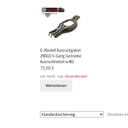
TOP-Seller: G-Klasse Trittbretter schwarz f
Impressum
G-Modell Ausrückgabel
290GD 5-Gang Getriebe
Ausrückhebel w461
79,88
€
inkl. MwSt.
zzgl.
Versandkosten
Weiterlesen
Einzelnes E