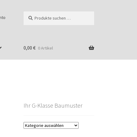
Suchen
Suchen
nto
nach:
0,00
€
0 Artikel
Ihr G-Klasse Baumuster
g