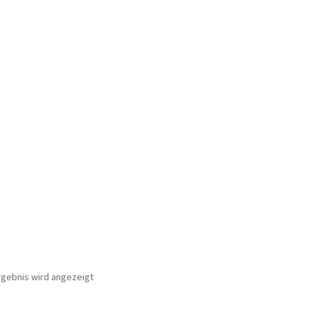
ür den w463
AGB – Allgemeine Geschäftsbedingungen
AGB Design
rgebnis wird angezeigt