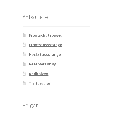
Anbauteile
Frontschutzbügel
Frontstossstange
Heckstossstange
Reserveradring
Radbolzen
Trittbretter
Felgen