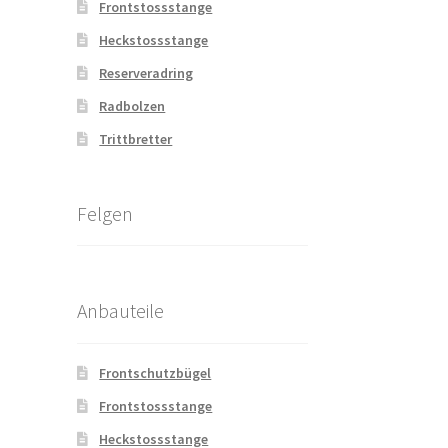
Frontstossstange
Heckstossstange
Reserveradring
Radbolzen
Trittbretter
Felgen
Anbauteile
Frontschutzbügel
Frontstossstange
Heckstossstange