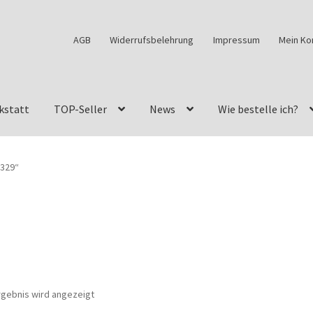
AGB
Widerrufsbelehrung
Impressum
Mein Ko
kstatt
TOP-Seller
News
Wie bestelle ich?
w460
G-Klasse Fahrzeuge im Überblick
G-Klasse Shop
0329“
s
G-Klasse w463 AMG Felgen
G-Klasse w463 Felgen
des Geländewagen von GParts24
Mein Konto
Meine Merkliste
a Felge ist für mein G-Modell 2018 verfügbar
Widerrufsbelehrun
rgebnis wird angezeigt
kstatt: Restore – Tune – Drive