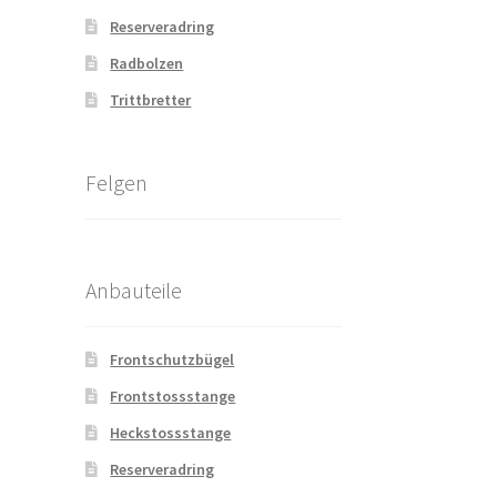
Reserveradring
Radbolzen
Trittbretter
Felgen
Anbauteile
Frontschutzbügel
Frontstossstange
Heckstossstange
Reserveradring