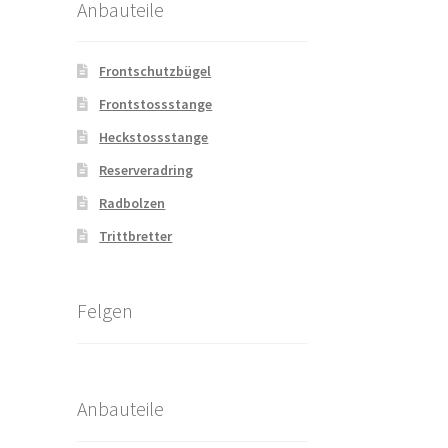
Anbauteile
Frontschutzbügel
Frontstossstange
Heckstossstange
Reserveradring
Radbolzen
Trittbretter
Felgen
Anbauteile