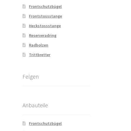
Frontschutzbügel
Frontstossstange
Heckstossstange
Reserveradring
Radbolzen
Trittbretter
Felgen
Anbauteile
Frontschutzbügel