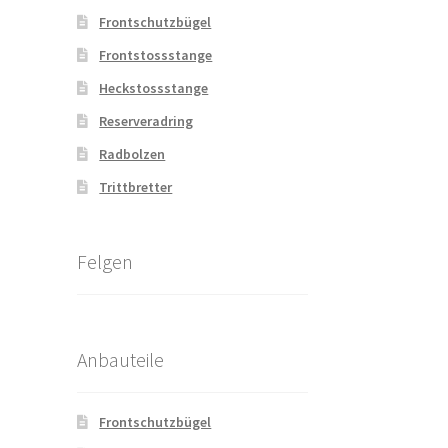
Frontschutzbügel
Frontstossstange
Heckstossstange
Reserveradring
Radbolzen
Trittbretter
Felgen
Anbauteile
Frontschutzbügel