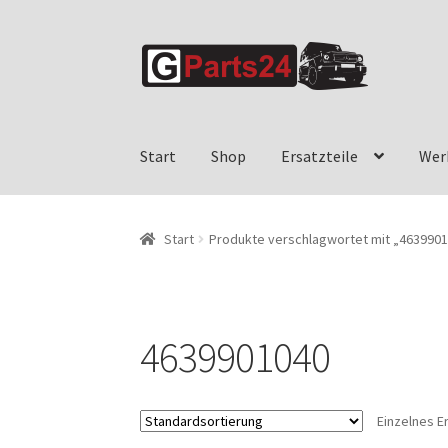
Zur
Zum
Navigation
Inhalt
springen
springen
Start
Shop
Ersatzteile
Wer
Start
G-Klasse Ersatzteile w463a w463 w461 
Start
Produkte verschlagwortet mit „463990
G-Klasse w463 – BYO – Bring Your Own G-Part
G-Klasse w463 News & Blog für Ihren Merce
4639901040
Versandarten
Vertrag widerrufen
Welche w463
Einzelnes E
Wie bestelle ich?
Zahlungsarten
G-Klasse Wer