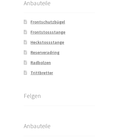
Anbauteile
Frontschutzbügel
Frontstossstange
Heckstossstange
Reserveradring
Radbolzen
Trittbretter
Felgen
Anbauteile