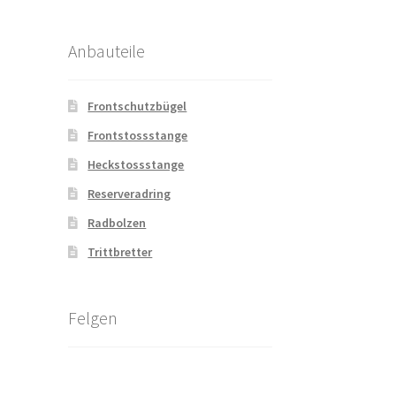
Anbauteile
Frontschutzbügel
Frontstossstange
Heckstossstange
Reserveradring
Radbolzen
Trittbretter
Felgen