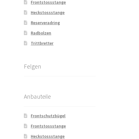
Frontstossstange
Heckstossstange
Reserveradring
Radbolzen
Trittbretter
Felgen
Anbauteile
Frontschutzbügel
Frontstossstange
Heckstossstange