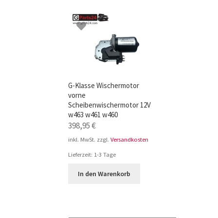
TOP-Seller: G-Klasse Trittbretter schwarz f
Impressum
G-Klasse Wischermotor
vorne
Scheibenwischermotor 12V
w463 w461 w460
398,95
€
inkl. MwSt.
zzgl.
Versandkosten
Lieferzeit:
1-3 Tage
In den Warenkorb