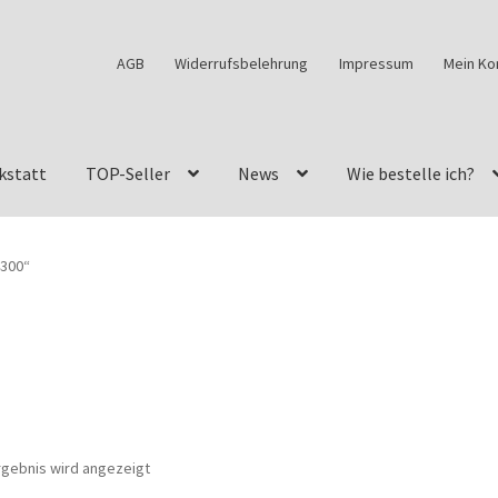
AGB
Widerrufsbelehrung
Impressum
Mein Ko
kstatt
TOP-Seller
News
Wie bestelle ich?
w460
G-Klasse Fahrzeuge im Überblick
G-Klasse Shop
4300“
s
G-Klasse w463 AMG Felgen
G-Klasse w463 Felgen
des Geländewagen von GParts24
Mein Konto
Meine Merkliste
a Felge ist für mein G-Modell 2018 verfügbar
Widerrufsbelehrun
rgebnis wird angezeigt
kstatt: Restore – Tune – Drive