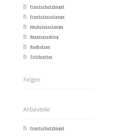
Frontschutzbügel
Frontstossstange
Heckstossstange
Reserveradring
Radbolzen
Trittbretter
Felgen
Anbauteile
Frontschutzbügel