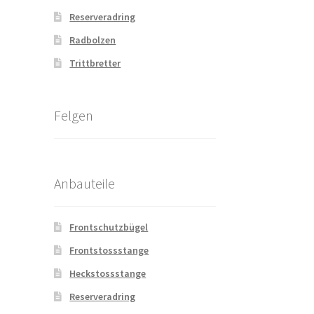
Reserveradring
Radbolzen
Trittbretter
Felgen
Anbauteile
Frontschutzbügel
Frontstossstange
Heckstossstange
Reserveradring