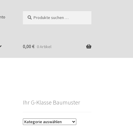
Suchen
Suchen
nto
nach:
0,00
€
0 Artikel
Ihr G-Klasse Baumuster
g