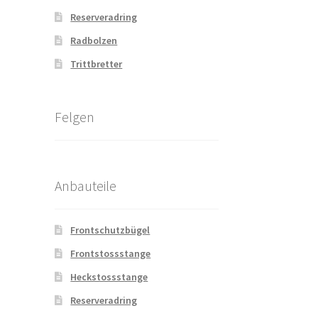
Reserveradring
Radbolzen
Trittbretter
Felgen
Anbauteile
Frontschutzbügel
Frontstossstange
Heckstossstange
Reserveradring