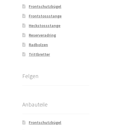
Frontschutzbügel
Frontstossstange
Heckstossstange
Reserveradring
Radbolzen
Trittbretter
Felgen
Anbauteile
Frontschutzbügel