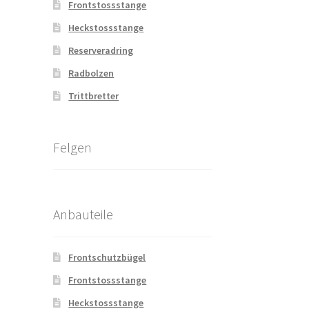
Frontstossstange
Heckstossstange
Reserveradring
Radbolzen
Trittbretter
Felgen
Anbauteile
Frontschutzbügel
Frontstossstange
Heckstossstange