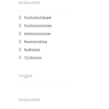
Anbauteile
Frontschutzbügel
Frontstossstange
Heckstossstange
Reserveradring
Radbolzen
Trittbretter
Felgen
Anbauteile