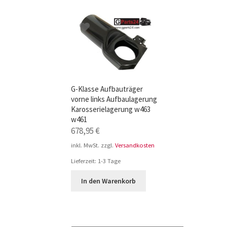
TOP-Seller: G-Klasse Trittbretter schwarz f
Impressum
G-Klasse Aufbauträger
vorne links Aufbaulagerung
Karosserielagerung w463
w461
678,95
€
inkl. MwSt.
zzgl.
Versandkosten
Lieferzeit:
1-3 Tage
In den Warenkorb