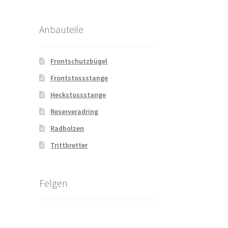
Anbauteile
Frontschutzbügel
Frontstossstange
Heckstossstange
Reserveradring
Radbolzen
Trittbretter
Felgen