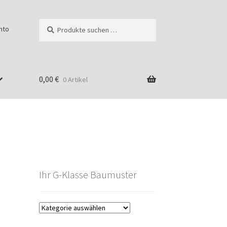
Suchen
Suchen
nto
nach:
0,00
€
0 Artikel
Ihr G-Klasse Baumuster
g