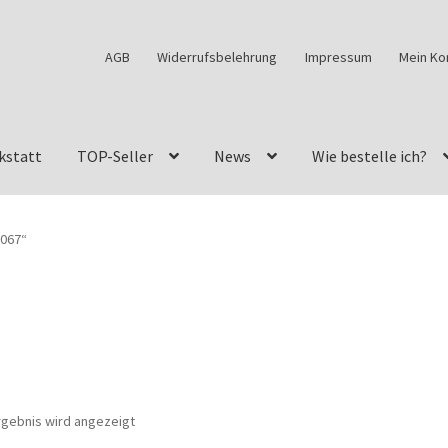
AGB
Widerrufsbelehrung
Impressum
Mein Ko
kstatt
TOP-Seller
News
Wie bestelle ich?
w460
G-Klasse Fahrzeuge im Überblick
G-Klasse Shop
0067“
s
G-Klasse w463 AMG Felgen
G-Klasse w463 Felgen
des Geländewagen von GParts24
Mein Konto
Meine Merkliste
a Felge ist für mein G-Modell 2018 verfügbar
Widerrufsbelehrun
rgebnis wird angezeigt
kstatt: Restore – Tune – Drive