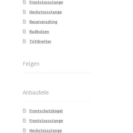
Frontstossstange
Heckstossstange
Reserveradring
Radbolzen
Trittbretter
Felgen
Anbauteile
Frontschutzbügel
Frontstossstange
Heckstossstange