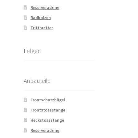
Reserveradring
Radbolzen
Trittbretter
Felgen
Anbauteile
Frontschutzbügel
Frontstossstange
Heckstossstange
Reserveradring