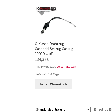
TOP-Seller: G-Klasse Trittbretter schwarz f
Impressum
G-Klasse Drahtzug
Gaspedal Seilzug Gaszug
300GD w463
134,37
€
inkl. MwSt.
zzgl.
Versandkosten
Lieferzeit:
1-3 Tage
In den Warenkorb
Einzelnes E