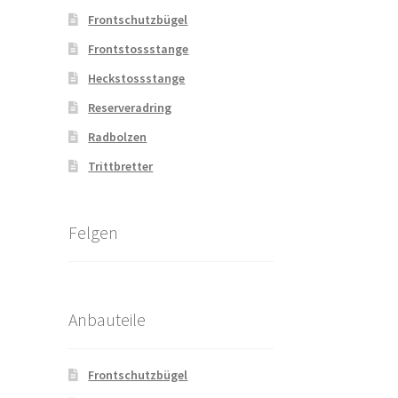
Frontschutzbügel
Frontstossstange
Heckstossstange
Reserveradring
Radbolzen
Trittbretter
Felgen
Anbauteile
Frontschutzbügel