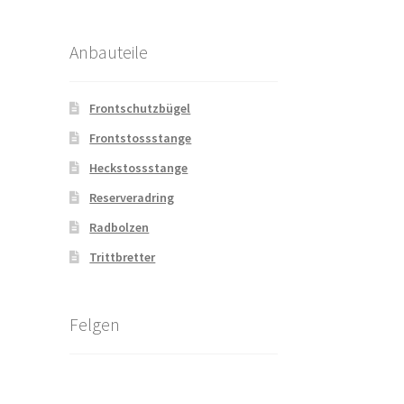
Anbauteile
Frontschutzbügel
Frontstossstange
Heckstossstange
Reserveradring
Radbolzen
Trittbretter
Felgen