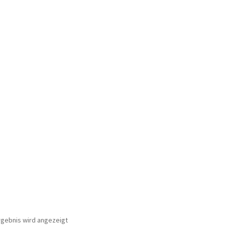
ür den w463
AGB – Allgemeine Geschäftsbedingungen
AGB Design
rgebnis wird angezeigt