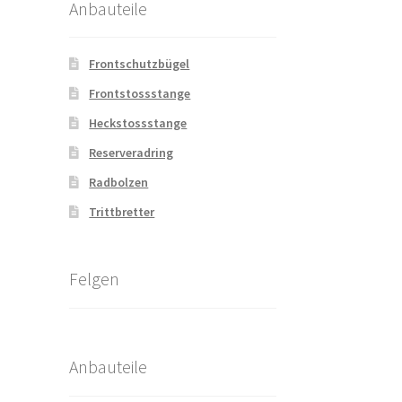
Anbauteile
Frontschutzbügel
Frontstossstange
Heckstossstange
Reserveradring
Radbolzen
Trittbretter
Felgen
Anbauteile