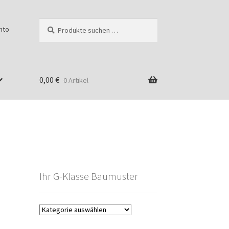
Suchen
Suchen
nto
nach:
0,00
€
0 Artikel
Ihr G-Klasse Baumuster
g