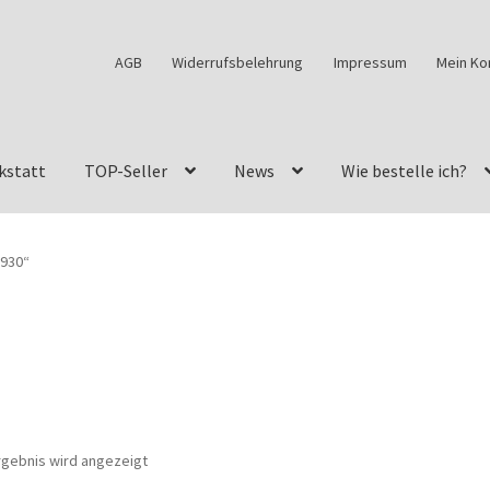
AGB
Widerrufsbelehrung
Impressum
Mein Ko
kstatt
TOP-Seller
News
Wie bestelle ich?
w460
G-Klasse Fahrzeuge im Überblick
G-Klasse Shop
0930“
s
G-Klasse w463 AMG Felgen
G-Klasse w463 Felgen
des Geländewagen von GParts24
Mein Konto
Meine Merkliste
a Felge ist für mein G-Modell 2018 verfügbar
Widerrufsbelehrun
rgebnis wird angezeigt
kstatt: Restore – Tune – Drive