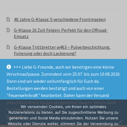
40 Jahre G-Klasse: 5 verschiedene Frontmasken
G-Klasse 16 Zoll Felgen: Perfekt für den Offroad-
Einsatz
G-Klasse Trittbretter w463 – Pulverbeschichtung,
Folierung oder doch Lackierung?
+++ Liebe G-Freunde, auch wir benötigen eine kleine
Verschnaufpause. Zumindest vom 25.07. bis zum 10.08.2026.
Dann sind wir wieder vollumfänglich für Euch da.
Bestellungen werden bestätigt und auch von einer
© GParts24 - G-Klasse w463 Trittbretter, Felgen,
"Feuerwehrkraft" bearbeitet. Daher kann der Versand
Ersatzteile & Zubebehör.
zwischenzeitlich länger als gewohnt dauern. Vielen Dank
Datenschutzerklärung
Wir verwenden Cookies, um Ihnen ein optimales
für Euer Verständnis! +++
Nutzererlebnis zu bieten, auf Sie zugeschnittene Werbung zu
Verwerfen
Alle Preise inkl. der gesetzlichen MwSt.
generieren und Social Media einzubinden. Nutzen Sie unsere
Website oder Dienste weiter, stimmen Sie der Verwendung zu.