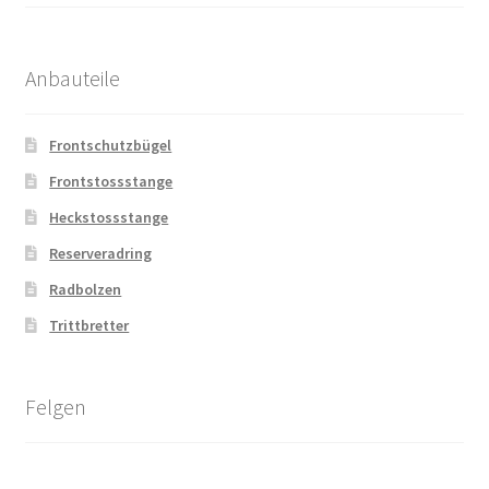
Anbauteile
Frontschutzbügel
Frontstossstange
Heckstossstange
Reserveradring
Radbolzen
Trittbretter
Felgen