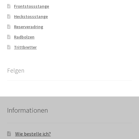
Frontstossstange
Heckstossstange
Reserveradring
Radbolzen
Trittbretter
Felgen
Informationen
Wie bestelle ich?