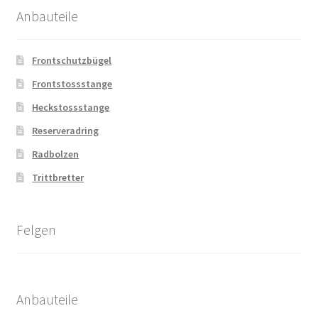
Anbauteile
Frontschutzbügel
Frontstossstange
Heckstossstange
Reserveradring
Radbolzen
Trittbretter
Felgen
Anbauteile