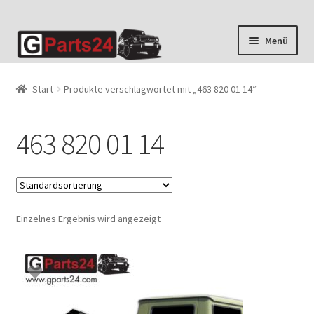
Zur
Zum
Menü
Navigation
Inhalt
springen
springen
Start
Produkte verschlagwortet mit „463 820 01 14“
463 820 01 14
Einzelnes Ergebnis wird angezeigt