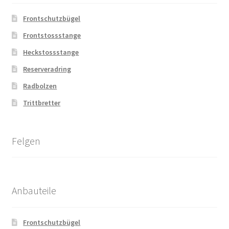
Frontschutzbügel
Frontstossstange
Heckstossstange
Reserveradring
Radbolzen
Trittbretter
Felgen
Anbauteile
Frontschutzbügel