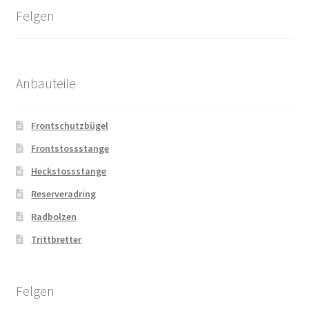
Felgen
Anbauteile
Frontschutzbügel
Frontstossstange
Heckstossstange
Reserveradring
Radbolzen
Trittbretter
Felgen