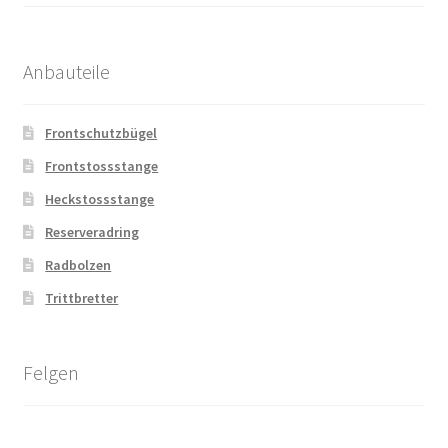
Anbauteile
Frontschutzbügel
Frontstossstange
Heckstossstange
Reserveradring
Radbolzen
Trittbretter
Felgen