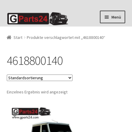
Zur
Zum
Menü
Navigation
Inhalt
springen
springen
Start
Produkte verschlagwortet mit „4618800140“
4618800140
Einzelnes Ergebnis wird angezeigt