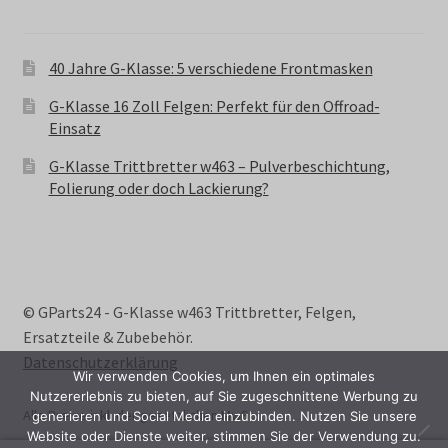
40 Jahre G-Klasse: 5 verschiedene Frontmasken
G-Klasse 16 Zoll Felgen: Perfekt für den Offroad-
Einsatz
G-Klasse Trittbretter w463 – Pulverbeschichtung,
Folierung oder doch Lackierung?
© GParts24 - G-Klasse w463 Trittbretter, Felgen,
Ersatzteile & Zubebehör.
Datenschutzerklärung
Wir verwenden Cookies, um Ihnen ein optimales
Nutzererlebnis zu bieten, auf Sie zugeschnittene Werbung zu
Alle Preise inkl. der gesetzlichen MwSt.
generieren und Social Media einzubinden. Nutzen Sie unsere
Website oder Dienste weiter, stimmen Sie der Verwendung zu.