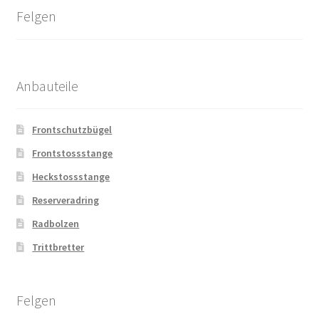
Felgen
Anbauteile
Frontschutzbügel
Frontstossstange
Heckstossstange
Reserveradring
Radbolzen
Trittbretter
Felgen