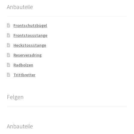
Anbauteile
Frontschutzbügel
Frontstossstange
Heckstossstange
Reserveradring
Radbolzen
Trittbretter
Felgen
Anbauteile