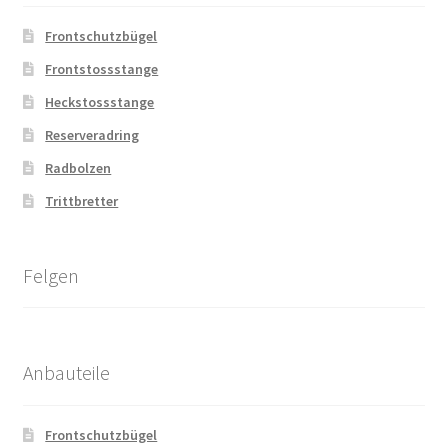
Frontschutzbügel
Frontstossstange
Heckstossstange
Reserveradring
Radbolzen
Trittbretter
Felgen
Anbauteile
Frontschutzbügel