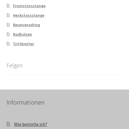
Frontstossstange
Heckstossstange
Reserveradring
Radbolzen
Trittbretter
Felgen
Informationen
Wie bestelle ich?