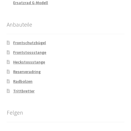
Ersatzrad G-Modell
Anbauteile
Frontschutzbügel
Frontstossstange
Heckstossstange
Reserveradring
Radbolzen
Trittbretter
Felgen