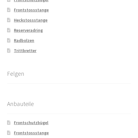
Frontstossstange
Heckstossstange
Reserveradring
Radbolzen
Trittbretter
Felgen
Anbauteile
Frontschutzbügel
Frontstossstange