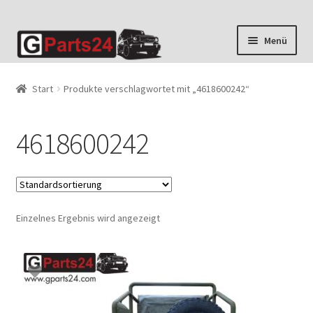
Zur
Zum
Menü
Navigation
Inhalt
springen
springen
Start
Produkte verschlagwortet mit „4618600242“
4618600242
Einzelnes Ergebnis wird angezeigt