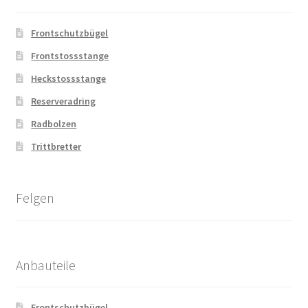
Frontschutzbügel
Frontstossstange
Heckstossstange
Reserveradring
Radbolzen
Trittbretter
Felgen
Anbauteile
Frontschutzbügel