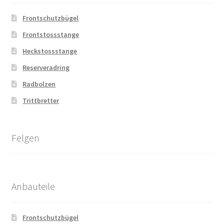
Frontschutzbügel
Frontstossstange
Heckstossstange
Reserveradring
Radbolzen
Trittbretter
Felgen
Anbauteile
Frontschutzbügel