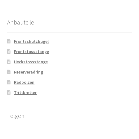
Anbauteile
Frontschutzbügel
Frontstossstange
Heckstossstange
Reserveradring
Radbolzen
Trittbretter
Felgen