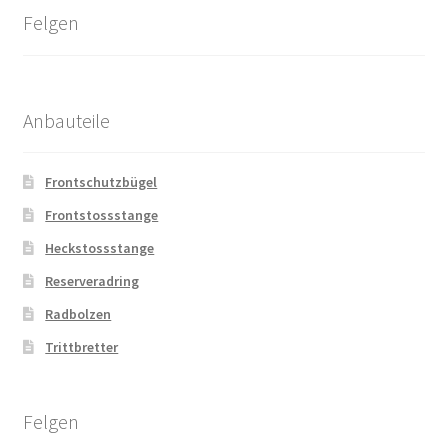
Felgen
Anbauteile
Frontschutzbügel
Frontstossstange
Heckstossstange
Reserveradring
Radbolzen
Trittbretter
Felgen