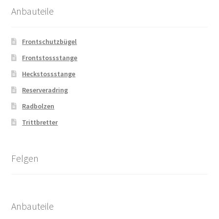
Anbauteile
Frontschutzbügel
Frontstossstange
Heckstossstange
Reserveradring
Radbolzen
Trittbretter
Felgen
Anbauteile