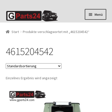
Zur
Zum
Menü
Navigation
Inhalt
springen
springen
Start
Produkte verschlagwortet mit „4615204542“
4615204542
Einzelnes Ergebnis wird angezeigt