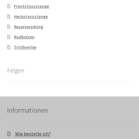
Frontstossstange
Heckstossstange
Reserveradring
Radbolzen
Trittbretter
Felgen
Informationen
Wie bestelle ich?