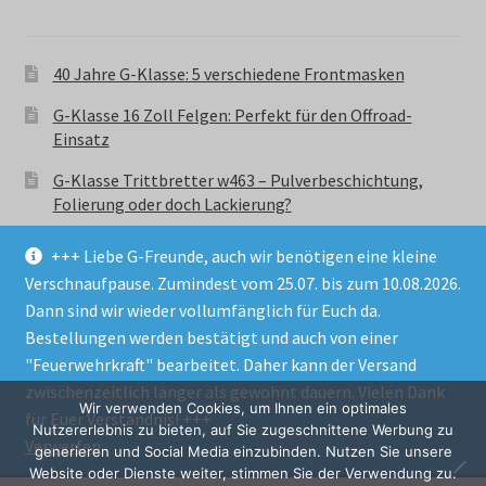
40 Jahre G-Klasse: 5 verschiedene Frontmasken
G-Klasse 16 Zoll Felgen: Perfekt für den Offroad-
Einsatz
G-Klasse Trittbretter w463 – Pulverbeschichtung,
Folierung oder doch Lackierung?
+++ Liebe G-Freunde, auch wir benötigen eine kleine
Verschnaufpause. Zumindest vom 25.07. bis zum 10.08.2026.
Dann sind wir wieder vollumfänglich für Euch da.
Bestellungen werden bestätigt und auch von einer
© GParts24 - G-Klasse w463 Trittbretter, Felgen,
"Feuerwehrkraft" bearbeitet. Daher kann der Versand
Ersatzteile & Zubebehör.
zwischenzeitlich länger als gewohnt dauern. Vielen Dank
Datenschutzerklärung
Wir verwenden Cookies, um Ihnen ein optimales
für Euer Verständnis! +++
Nutzererlebnis zu bieten, auf Sie zugeschnittene Werbung zu
Verwerfen
Alle Preise inkl. der gesetzlichen MwSt.
generieren und Social Media einzubinden. Nutzen Sie unsere
Website oder Dienste weiter, stimmen Sie der Verwendung zu.