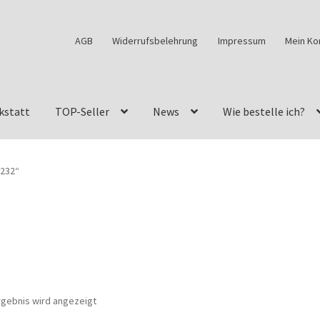
AGB
Widerrufsbelehrung
Impressum
Mein Ko
kstatt
TOP-Seller
News
Wie bestelle ich?
w460
G-Klasse Fahrzeuge im Überblick
G-Klasse Shop
0232“
s
G-Klasse w463 AMG Felgen
G-Klasse w463 Felgen
des Geländewagen von GParts24
Mein Konto
Meine Merkliste
a Felge ist für mein G-Modell 2018 verfügbar
Widerrufsbelehrun
rgebnis wird angezeigt
kstatt: Restore – Tune – Drive