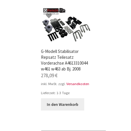
TOP-Seller: G-Klasse Trittbretter schwarz f
Impressum
G-Modell Stabilisator
Repsatz Teilesatz
Vorderachse A4613310044
w461 w463 ab Bj. 2008
278,09
€
inkl. MwSt.
zzgl.
Versandkosten
Lieferzeit:
1-3 Tage
In den Warenkorb