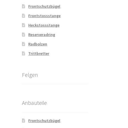
Frontschutzbügel
Frontstossstange
Heckstossstange
Reserveradring
Radbolzen
Trittbretter
Felgen
Anbauteile
Frontschutzbügel