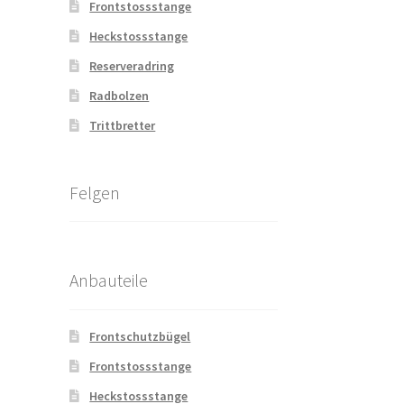
Frontstossstange
Heckstossstange
Reserveradring
Radbolzen
Trittbretter
Felgen
Anbauteile
Frontschutzbügel
Frontstossstange
Heckstossstange