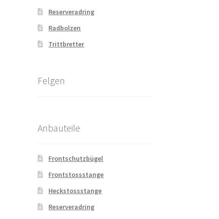
Reserveradring
Radbolzen
Trittbretter
Felgen
Anbauteile
Frontschutzbügel
Frontstossstange
Heckstossstange
Reserveradring