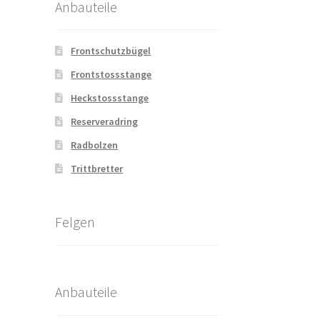
Anbauteile
Frontschutzbügel
Frontstossstange
Heckstossstange
Reserveradring
Radbolzen
Trittbretter
Felgen
Anbauteile