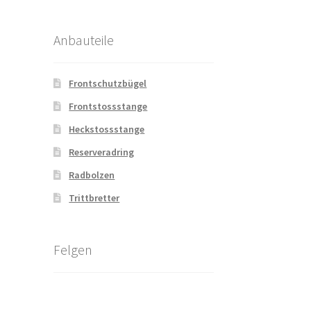
Anbauteile
Frontschutzbügel
Frontstossstange
Heckstossstange
Reserveradring
Radbolzen
Trittbretter
Felgen