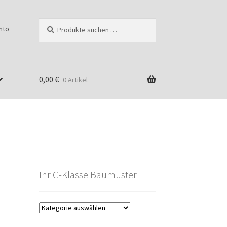
Suchen
Suchen
nto
nach:
0,00
€
0 Artikel
Ihr G-Klasse Baumuster
g