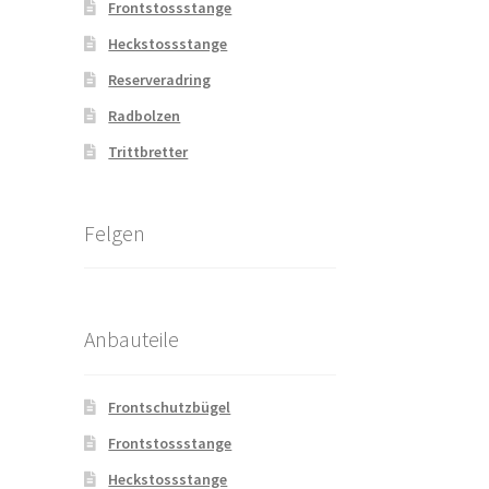
Frontstossstange
Heckstossstange
Reserveradring
Radbolzen
Trittbretter
Felgen
Anbauteile
Frontschutzbügel
Frontstossstange
Heckstossstange