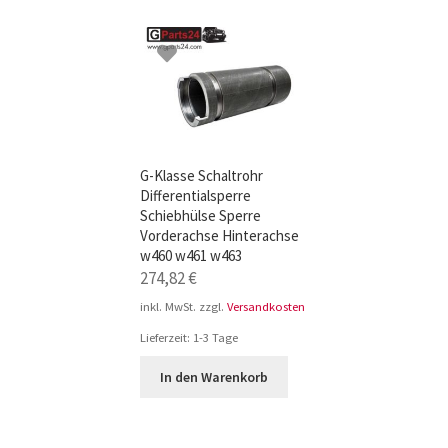
TOP-Seller: G-Klasse Trittbretter schwarz f
Impressum
G-Klasse Schaltrohr
Differentialsperre
Schiebhülse Sperre
Vorderachse Hinterachse
w460 w461 w463
274,82
€
inkl. MwSt.
zzgl.
Versandkosten
Lieferzeit:
1-3 Tage
In den Warenkorb