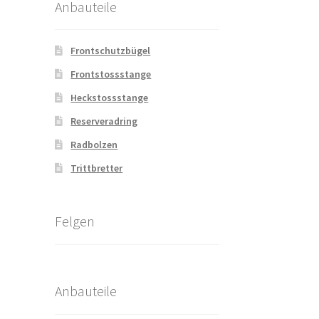
Anbauteile
Frontschutzbügel
Frontstossstange
Heckstossstange
Reserveradring
Radbolzen
Trittbretter
Felgen
Anbauteile