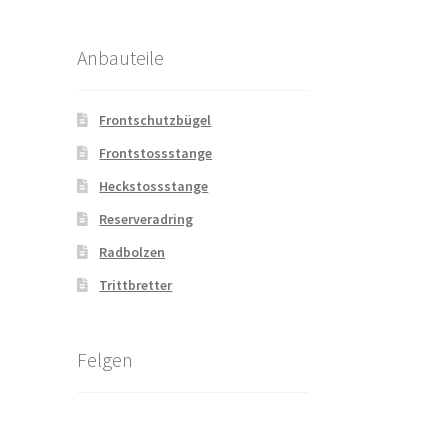
Anbauteile
Frontschutzbügel
Frontstossstange
Heckstossstange
Reserveradring
Radbolzen
Trittbretter
Felgen