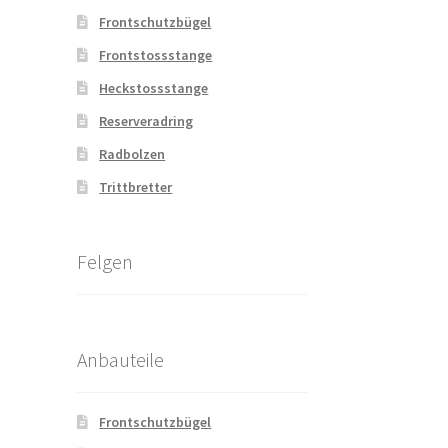
Frontschutzbügel
Frontstossstange
Heckstossstange
Reserveradring
Radbolzen
Trittbretter
Felgen
Anbauteile
Frontschutzbügel