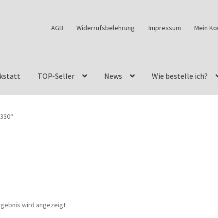
AGB
Widerrufsbelehrung
Impressum
Mein Ko
kstatt
TOP-Seller
News
Wie bestelle ich?
w460
G-Klasse Fahrzeuge im Überblick
G-Klasse Shop
0330“
s
G-Klasse w463 AMG Felgen
G-Klasse w463 Felgen
des Geländewagen von GParts24
Mein Konto
Meine Merkliste
a Felge ist für mein G-Modell 2018 verfügbar
Widerrufsbelehrun
rgebnis wird angezeigt
kstatt: Restore – Tune – Drive