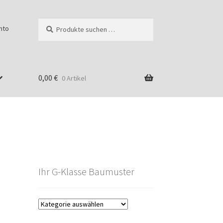
Suchen
Suchen
nto
nach:
0,00
€
0 Artikel
Ihr G-Klasse Baumuster
g