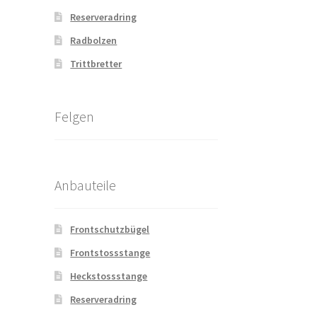
Reserveradring
Radbolzen
Trittbretter
Felgen
Anbauteile
Frontschutzbügel
Frontstossstange
Heckstossstange
Reserveradring